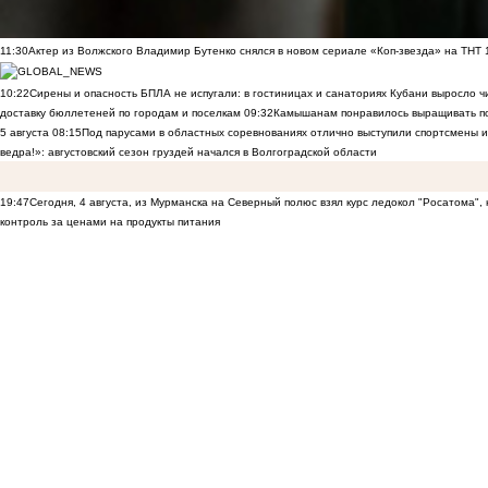
11:30
Актер из Волжского Владимир Бутенко снялся в новом сериале «Коп-звезда» на ТНТ
10:22
Сирены и опасность БПЛА не испугали: в гостиницах и санаториях Кубани выросло 
доставку бюллетеней по городам и поселкам
09:32
Камышанам понравилось выращивать п
5 августа
08:15
Под парусами в областных соревнованиях отлично выступили спортсмены 
ведра!»: августовский сезон груздей начался в Волгоградской области
19:47
Сегодня, 4 августа, из Мурманска на Северный полюс взял курс ледокол "Росатома",
контроль за ценами на продукты питания