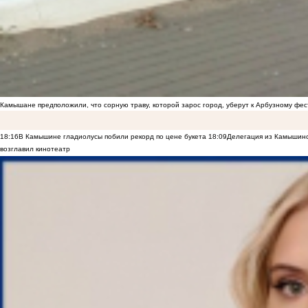
Камышане предположили, что сорную траву, которой зарос город, уберут к Арбузному фе
18:16
В Камышине гладиолусы побили рекорд по цене букета
18:09
Делегация из Камышинс
возглавил кинотеатр