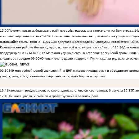
15:00
Почему нельзя выбрасывать выбитые зубы, рассказала стоматолог из Волгограда
14
в это несовершеннолетних
14:32
В Камышине госавтоинспекторы вышли на улицы пообщать
пытавшийся сбыть "трояна"
11:37
Сын депутата Волгоградской Облдумы, потомственный ка
Камышинском районе близок к двум с половиной претендентам на "место"
10:36
Для камы
предупредили в ГУ МЧС
10:15
МегаФон улучшил связь в «столице российской провинции»
следить за городом
09:20
«Очень и очень давно назрело»: Путин сделал ряд важных изме
09:19
349 млн рублей ценой увольнений: в ДНР массово ликвидируют и объединяют школы
утверждают, что для камышан подешевела тарелка борща и окрошки
19:41
Камышан предупредили, по каким адресам отключат свет завтра, 6 августа
19:35
Глав
17:10
Тошнота, рвота и сыпь: чем грозит купание в зеленой реке