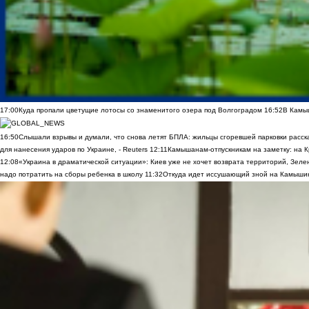
17:00
Куда пропали цветущие лотосы со знаменитого озера под Волгоградом
16:52
В Камы
16:50
Слышали взрывы и думали, что снова летят БПЛА: жильцы сгоревшей парковки расск
для нанесения ударов по Украине, - Reuters
12:11
Камышанам-отпускникам на заметку: на К
12:08
«Украина в драматической ситуации»: Киев уже не хочет возврата территорий, Зелен
надо потратить на сборы ребенка в школу
11:32
Откуда идет иссушающий зной на Камыши