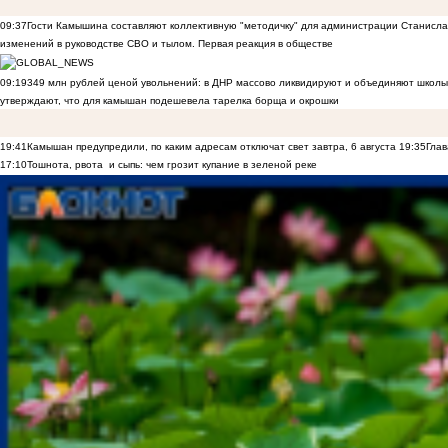
09:37
Гости Камышина составляют коллективную "методичку" для администрации Станислав
изменений в руководстве СВО и тылом. Первая реакция в обществе
09:19
349 млн рублей ценой увольнений: в ДНР массово ликвидируют и объединяют школы
утверждают, что для камышан подешевела тарелка борща и окрошки
19:41
Камышан предупредили, по каким адресам отключат свет завтра, 6 августа
19:35
Глав
17:10
Тошнота, рвота и сыпь: чем грозит купание в зеленой реке