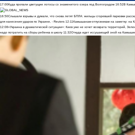
17:00
Куда пропали цветущие лотосы со знаменитого озера под Волгоградом
16:52
В Камы
16:50
Слышали взрывы и думали, что снова летят БПЛА: жильцы сгоревшей парковки расск
для нанесения ударов по Украине, - Reuters
12:11
Камышанам-отпускникам на заметку: на К
12:08
«Украина в драматической ситуации»: Киев уже не хочет возврата территорий, Зелен
надо потратить на сборы ребенка в школу
11:32
Откуда идет иссушающий зной на Камыши