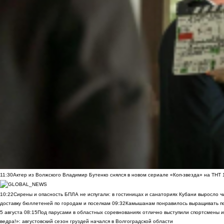
11:30
Актер из Волжского Владимир Бутенко снялся в новом сериале «Коп-звезда» на ТНТ
10:22
Сирены и опасность БПЛА не испугали: в гостиницах и санаториях Кубани выросло 
доставку бюллетеней по городам и поселкам
09:32
Камышанам понравилось выращивать п
5 августа
08:15
Под парусами в областных соревнованиях отлично выступили спортсмены 
ведра!»: августовский сезон груздей начался в Волгоградской области