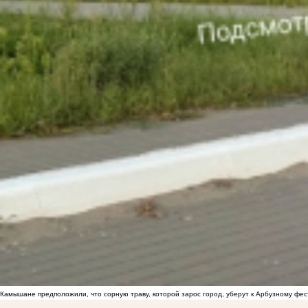
Камышане предположили, что сорную траву, которой зарос город, уберут к Арбузному фе