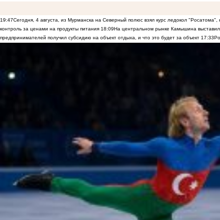
19:47
Сегодня, 4 августа, из Мурманска на Северный полюс взял курс ледокол "Росатома",
контроль за ценами на продукты питания
18:09
На центральном рынке Камышина выставили
предпринимателей получил субсидию на объект отдыха, и что это будет за объект
17:33
Ро