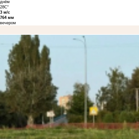
днём
28C°
3 м/с
764 мм
вечером