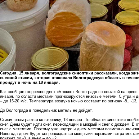
Сегодня, 15 января, волгоградские синоптики рассказали, когда жи
снежной стихии, которая атаковала Волгоградскую область в течен
пройдут в ночь на 18 января.
Как сообщает корреспондент «Блокнот Волгоград» со ссылкой на пресс
января, по области местами прогнозируются низовые метели. С утра и
– до 15-20 м/с. Температура воздуха ночью составит по региону -8...-13, м
До Волгограда в понедельник метель не дойдет.
Стихия разыграется ко вторнику, 18 января. По области синоптики пооб
снег. Днем будет идти снег, переходящий в мокрый и снег с дождем. В 
снег с метелями. Поэтому уже наутро и днем местами возможно налипан
Непогода днем будет сопровождаться мощными порывами ветра местами
покажет до -8, а днем – до +2.