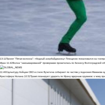
13:11
Проект "Пятая колонна": «бедный азербайджанец» Плющенко пожаловался на «непри
Иран
11:42
Волна "закошмариваний" проверками прокатилась по бизнесу Волгоградской обла
11:40
Скульптуру бойцам СВО в стиле Вучетича собирают по частям у подножия Мамаева к
Кристофера Нолана
10:52
Трамп планирует ударить по Ирану ядерным оружием: к чему при