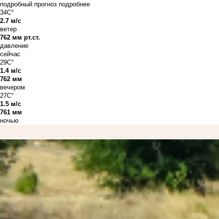
подробный прогноз
подробнее
34C°
2.7 м/с
ветер
762 мм рт.ст.
давление
сейчас
29C°
1.4 м/с
762 мм
вечером
27C°
1.5 м/с
761 мм
ночью