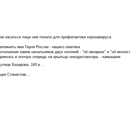
не касаться лица чем попало для профилактики коронавируса
апомнить имя Героя России - нашего земляка
тношении замов начальников двух колоний - "об овчарках" и "об иконос
приехать в ночную очередь на крыльцо онкодиспансера, - камышане
лице Базарова, 160 в ...
ции Станислав...