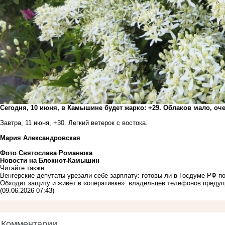
Сегодня, 10 июня, в Камышине будет жарко: +29. Облаков мало, оч
Завтра, 11 июня, +30. Легкий ветерок с востока.
Мария Александровская
Фото Святослава Романюка
Новости на Блoкнoт-Камышин
Читайте также:
Венгерские депутаты урезали себе зарплату: готовы ли в Госдуме РФ п
Обходит защиту и живёт в «оперативке»: владельцев телефонов предуп
(09.06.2026 07:43)
Комментарии