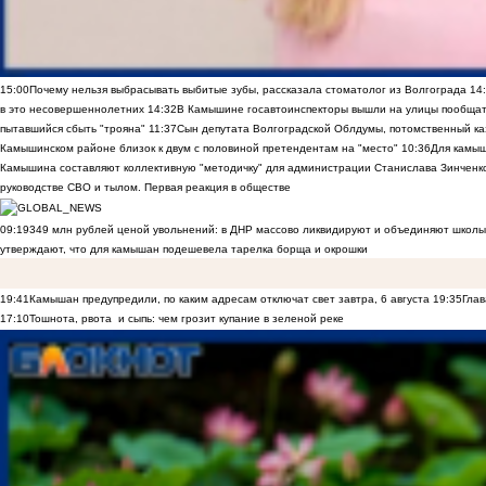
15:00
Почему нельзя выбрасывать выбитые зубы, рассказала стоматолог из Волгограда
14
в это несовершеннолетних
14:32
В Камышине госавтоинспекторы вышли на улицы пообщать
пытавшийся сбыть "трояна"
11:37
Сын депутата Волгоградской Облдумы, потомственный ка
Камышинском районе близок к двум с половиной претендентам на "место"
10:36
Для камы
Камышина составляют коллективную "методичку" для администрации Станислава Зинченко,
руководстве СВО и тылом. Первая реакция в обществе
09:19
349 млн рублей ценой увольнений: в ДНР массово ликвидируют и объединяют школы
утверждают, что для камышан подешевела тарелка борща и окрошки
19:41
Камышан предупредили, по каким адресам отключат свет завтра, 6 августа
19:35
Глав
17:10
Тошнота, рвота и сыпь: чем грозит купание в зеленой реке