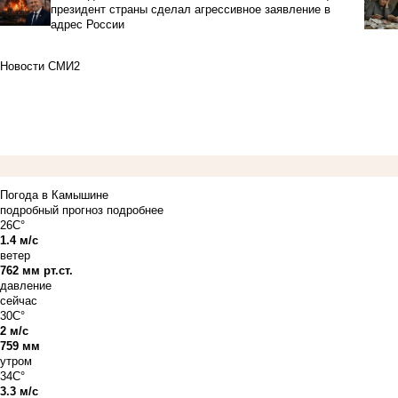
президент страны сделал агрессивное заявление в
адрес России
Новости СМИ2
Погода в Камышине
подробный прогноз
подробнее
26C°
1.4 м/с
ветер
762 мм рт.ст.
давление
сейчас
30C°
2 м/с
759 мм
утром
34C°
3.3 м/с