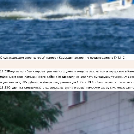
О сумасшедшем зное, который накроет Камышин, экстренно предупредили в ГУ МЧС
18:53
Родные погибших героев приняли их ордена и медаль со слезами и гордостью в Ка
маленьком селе Камышинского района поздравили со 100-летием бабушку-труженицу
13:
подешевели до 35 рублей, а яблоки подорожали до 180-ти
13:43
Стало известно, кого из
13:23
Студентка камышинского колледжа вступила в мошенническую схему с использование