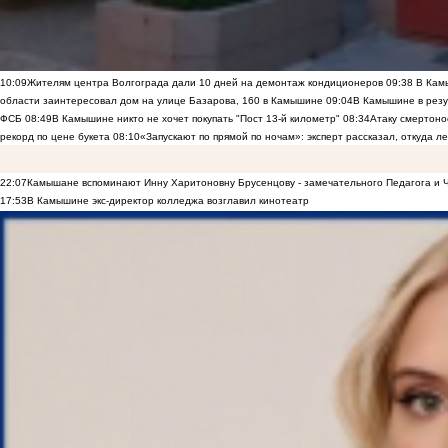
10:09
Жителям центра Волгограда дали 10 дней на демонтаж кондиционеров
09:38
В Камы
области заинтересовал дом на улице Базарова, 160 в Камышине
09:04
В Камышине в резу
ФСБ
08:49
В Камышине никто не хочет покупать "Пост 13-й километр"
08:34
Атаку смертоно
рекорд по цене букета
08:10
«Запускают по прямой по ночам»: эксперт рассказал, откуда 
22:07
Камышане вспоминают Инну Харитоновну Брусенцову - замечательного Педагога и 
17:53
В Камышине экс-директор колледжа возглавил кинотеатр