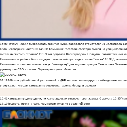
15:00
Почему нельзя выбрасывать выбитые зубы, рассказала стоматолог из Волгограда
14
в это несовершеннолетних
14:32
В Камышине госавтоинспекторы вышли на улицы пообщать
пытавшийся сбыть "трояна"
11:37
Сын депутата Волгоградской Облдумы, потомственный ка
Камышинском районе близок к двум с половиной претендентам на "место"
10:36
Для камы
Камышина составляют коллективную "методичку" для администрации Станислава Зинченко,
руководстве СВО и тылом. Первая реакция в обществе
09:19
349 млн рублей ценой увольнений: в ДНР массово ликвидируют и объединяют школы
утверждают, что для камышан подешевела тарелка борща и окрошки
19:41
Камышан предупредили, по каким адресам отключат свет завтра, 6 августа
19:35
Глав
17:10
Тошнота, рвота и сыпь: чем грозит купание в зеленой реке