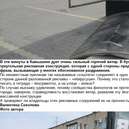
В эти минуты в Камышине дует очень сильный горячий ветер. В бух
треугольная рекламная конструкция, которая с одной стороны предл
фраза, вызывающая у многих обоснованное раздражение.
По неизвестным причинам так называемые «хэштеги» соединяют в одно 
стороне данной разломанной рекламы – «ябирусуши». Почему это стало 
писать в тетради – безграмотно, а на улице – можно?
По случаю выскажу удивление, почему сообщества филологов не проте
городе, наверное, справедливость восстановил ветер, развалив эту без
массивной конструкции.
А проверяют ли владельцы этих рекламных сооружений их на прочность?
Валентина Соколова
Фото автора