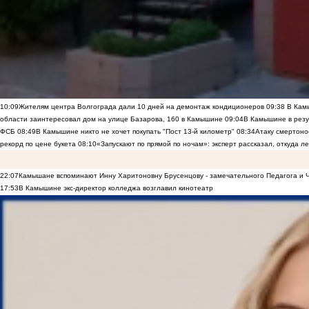
10:09
Жителям центра Волгограда дали 10 дней на демонтаж кондиционеров
09:38
В Камы
области заинтересовал дом на улице Базарова, 160 в Камышине
09:04
В Камышине в резу
ФСБ
08:49
В Камышине никто не хочет покупать "Пост 13-й километр"
08:34
Атаку смертоно
рекорд по цене букета
08:10
«Запускают по прямой по ночам»: эксперт рассказал, откуда 
22:07
Камышане вспоминают Инну Харитоновну Брусенцову - замечательного Педагога и 
17:53
В Камышине экс-директор колледжа возглавил кинотеатр