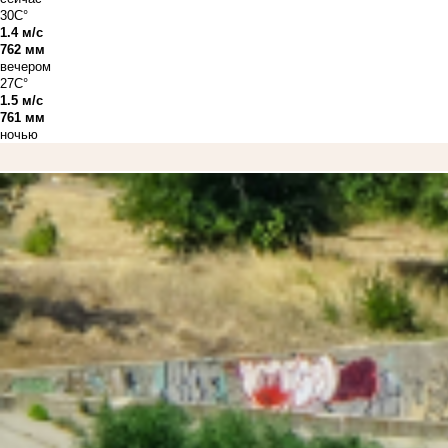
30C°
1.4 м/с
762 мм
вечером
27C°
1.5 м/с
761 мм
ночью