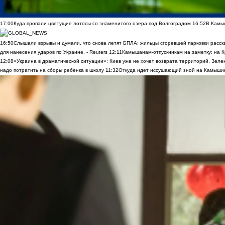
17:00
Куда пропали цветущие лотосы со знаменитого озера под Волгоградом
16:52
В Камы
16:50
Слышали взрывы и думали, что снова летят БПЛА: жильцы сгоревшей парковки расск
для нанесения ударов по Украине, - Reuters
12:11
Камышанам-отпускникам на заметку: на К
12:08
«Украина в драматической ситуации»: Киев уже не хочет возврата территорий, Зелен
надо потратить на сборы ребенка в школу
11:32
Откуда идет иссушающий зной на Камыши