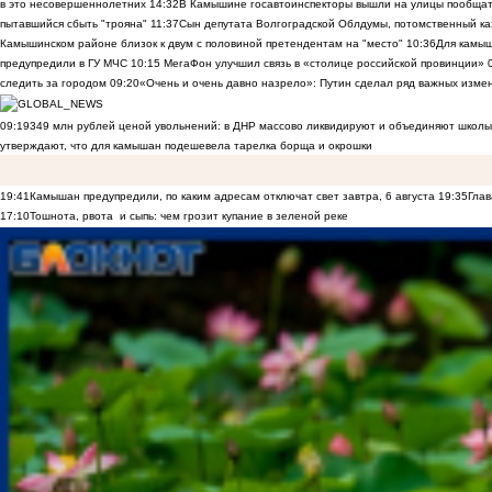
в это несовершеннолетних
14:32
В Камышине госавтоинспекторы вышли на улицы пообщать
пытавшийся сбыть "трояна"
11:37
Сын депутата Волгоградской Облдумы, потомственный ка
Камышинском районе близок к двум с половиной претендентам на "место"
10:36
Для камы
предупредили в ГУ МЧС
10:15
МегаФон улучшил связь в «столице российской провинции»
следить за городом
09:20
«Очень и очень давно назрело»: Путин сделал ряд важных изме
09:19
349 млн рублей ценой увольнений: в ДНР массово ликвидируют и объединяют школы
утверждают, что для камышан подешевела тарелка борща и окрошки
19:41
Камышан предупредили, по каким адресам отключат свет завтра, 6 августа
19:35
Глав
17:10
Тошнота, рвота и сыпь: чем грозит купание в зеленой реке