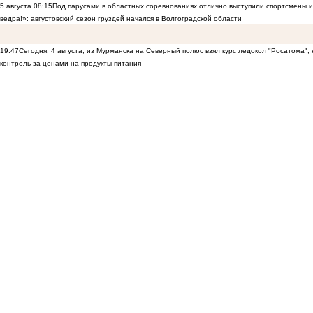
5 августа
08:15
Под парусами в областных соревнованиях отлично выступили спортсмены 
ведра!»: августовский сезон груздей начался в Волгоградской области
19:47
Сегодня, 4 августа, из Мурманска на Северный полюс взял курс ледокол "Росатома",
контроль за ценами на продукты питания