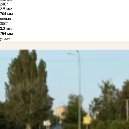
24C°
2.5 м/с
764 мм
ночью
30C°
3.2 м/с
764 мм
утром