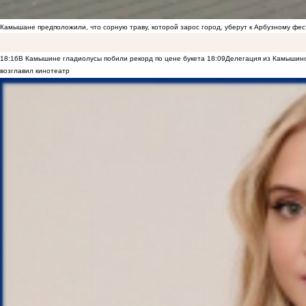
Камышане предположили, что сорную траву, которой зарос город, уберут к Арбузному фе
18:16
В Камышине гладиолусы побили рекорд по цене букета
18:09
Делегация из Камышинс
возглавил кинотеатр