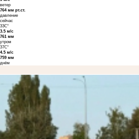
ветер
764 мм рт.ст.
давление
сейчас
33C°
3.5 м/с
761 мм
утром
37C°
4.5 м/с
759 мм
днём