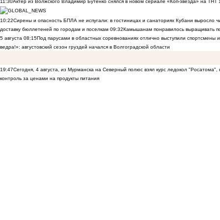
11:30
Актер из Волжского Владимир Бутенко снялся в новом сериале «Коп-звезда» на ТНТ
10:22
Сирены и опасность БПЛА не испугали: в гостиницах и санаториях Кубани выросло 
доставку бюллетеней по городам и поселкам
09:32
Камышанам понравилось выращивать п
5 августа
08:15
Под парусами в областных соревнованиях отлично выступили спортсмены 
ведра!»: августовский сезон груздей начался в Волгоградской области
19:47
Сегодня, 4 августа, из Мурманска на Северный полюс взял курс ледокол "Росатома",
контроль за ценами на продукты питания