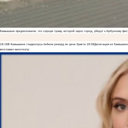
Камышане предположили, что сорную траву, которой зарос город, уберут к Арбузному фе
18:16
В Камышине гладиолусы побили рекорд по цене букета
18:09
Делегация из Камышинс
возглавил кинотеатр