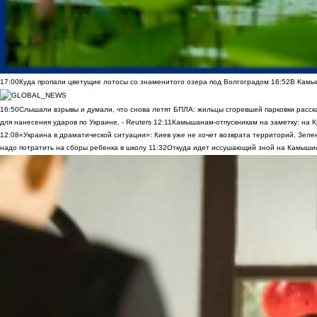
17:00
Куда пропали цветущие лотосы со знаменитого озера под Волгоградом
16:52
В Камы
16:50
Слышали взрывы и думали, что снова летят БПЛА: жильцы сгоревшей парковки расск
для нанесения ударов по Украине, - Reuters
12:11
Камышанам-отпускникам на заметку: на К
12:08
«Украина в драматической ситуации»: Киев уже не хочет возврата территорий, Зелен
надо потратить на сборы ребенка в школу
11:32
Откуда идет иссушающий зной на Камыши