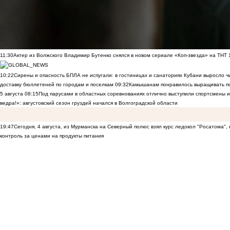
11:30
Актер из Волжского Владимир Бутенко снялся в новом сериале «Коп-звезда» на ТНТ
10:22
Сирены и опасность БПЛА не испугали: в гостиницах и санаториях Кубани выросло 
доставку бюллетеней по городам и поселкам
09:32
Камышанам понравилось выращивать п
5 августа
08:15
Под парусами в областных соревнованиях отлично выступили спортсмены 
ведра!»: августовский сезон груздей начался в Волгоградской области
19:47
Сегодня, 4 августа, из Мурманска на Северный полюс взял курс ледокол "Росатома",
контроль за ценами на продукты питания