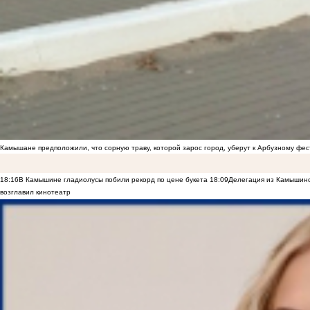
Камышане предположили, что сорную траву, которой зарос город, уберут к Арбузному фе
18:16
В Камышине гладиолусы побили рекорд по цене букета
18:09
Делегация из Камышинс
возглавил кинотеатр