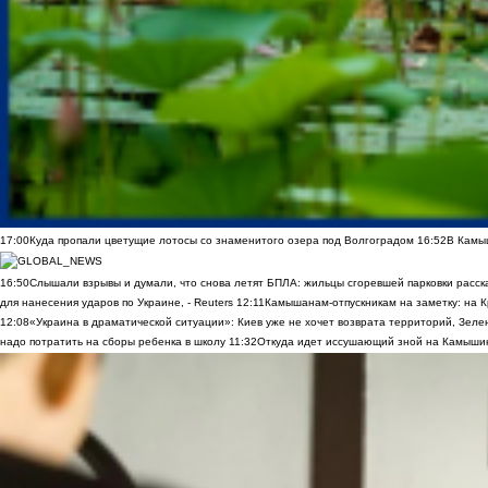
17:00
Куда пропали цветущие лотосы со знаменитого озера под Волгоградом
16:52
В Камы
16:50
Слышали взрывы и думали, что снова летят БПЛА: жильцы сгоревшей парковки расск
для нанесения ударов по Украине, - Reuters
12:11
Камышанам-отпускникам на заметку: на К
12:08
«Украина в драматической ситуации»: Киев уже не хочет возврата территорий, Зелен
надо потратить на сборы ребенка в школу
11:32
Откуда идет иссушающий зной на Камыши