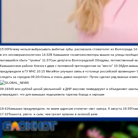
15:00
Почему нельзя выбрасывать выбитые зубы, рассказала стоматолог из Волгограда
14
в это несовершеннолетних
14:32
В Камышине госавтоинспекторы вышли на улицы пообщать
пытавшийся сбыть "трояна"
11:37
Сын депутата Волгоградской Облдумы, потомственный ка
Камышинском районе близок к двум с половиной претендентам на "место"
10:36
Для камы
предупредили в ГУ МЧС
10:15
МегаФон улучшил связь в «столице российской провинции»
следить за городом
09:20
«Очень и очень давно назрело»: Путин сделал ряд важных изме
09:19
349 млн рублей ценой увольнений: в ДНР массово ликвидируют и объединяют школы
утверждают, что для камышан подешевела тарелка борща и окрошки
19:41
Камышан предупредили, по каким адресам отключат свет завтра, 6 августа
19:35
Глав
17:10
Тошнота, рвота и сыпь: чем грозит купание в зеленой реке