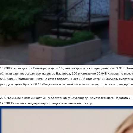
10:09
Жителям центра Волгограда дали 10 дней на демонтаж кондиционеров
09:38
В Камы
области заинтересовал дом на улице Базарова, 160 в Камышине
09:04
В Камышине в резу
ФСБ
08:49
В Камышине никто не хочет покупать "Пост 13-й километр"
08:34
Анаку смертоно
рекорд по цене букета
08:10
«Запускают по прямой по ночам»: эксперт рассказал, откуда 
22:07
Камышане вспоминают Инну Харитоновну Брусенцову - замечательного Педагога и 
17:53
В Камышине экс-директор колледжа возглавил кинотеатр