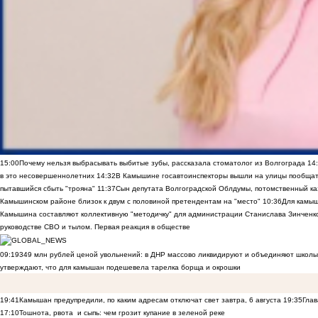
15:00
Почему нельзя выбрасывать выбитые зубы, рассказала стоматолог из Волгограда
14
в это несовершеннолетних
14:32
В Камышине госавтоинспекторы вышли на улицы пообщать
пытавшийся сбыть "трояна"
11:37
Сын депутата Волгоградской Облдумы, потомственный ка
Камышинском районе близок к двум с половиной претендентам на "место"
10:36
Для камы
Камышина составляют коллективную "методичку" для администрации Станислава Зинченко,
руководстве СВО и тылом. Первая реакция в обществе
09:19
349 млн рублей ценой увольнений: в ДНР массово ликвидируют и объединяют школы
утверждают, что для камышан подешевела тарелка борща и окрошки
19:41
Камышан предупредили, по каким адресам отключат свет завтра, 6 августа
19:35
Глав
17:10
Тошнота, рвота и сыпь: чем грозит купание в зеленой реке