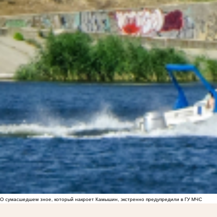
О сумасшедшем зное, который накроет Камышин, экстренно предупредили в ГУ МЧС