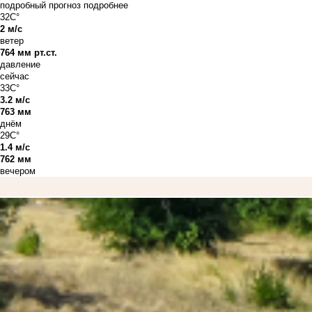
подробный прогноз
подробнее
32C°
2 м/с
ветер
764 мм рт.ст.
давление
сейчас
33C°
3.2 м/с
763 мм
днём
29C°
1.4 м/с
762 мм
вечером