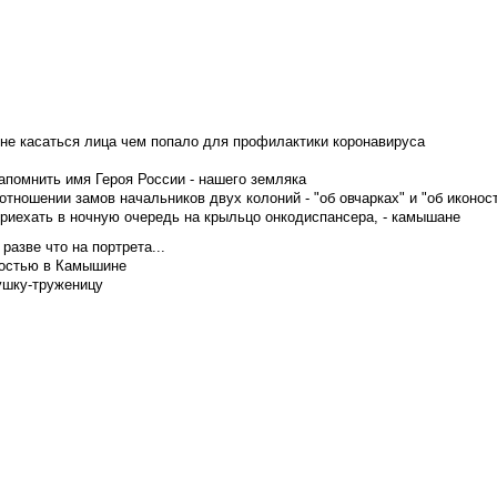
не касаться лица чем попало для профилактики коронавируса
апомнить имя Героя России - нашего земляка
тношении замов начальников двух колоний - "об овчарках" и "об иконос
приехать в ночную очередь на крыльцо онкодиспансера, - камышане
азве что на портрета...
достью в Камышине
ушку-труженицу