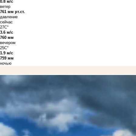
0.8 м/с
ветер
761 мм рт.ст.
давление
сейчас
27C°
3.6 м/с
760 мм
вечером
25C°
1.9 м/с
759 мм
ночью