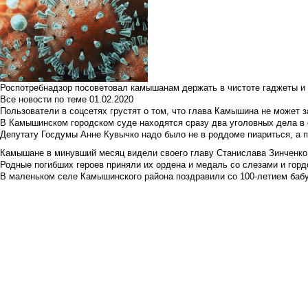
Роспотребнадзор посоветовал камышанам держать в чистоте гаджеты и 
Все новости по теме
01.02.2020
Пользователи в соцсетях грустят о том, что глава Камышина не может з
В Камышинском городском суде находятся сразу два уголовных дела в о
Депутату Госдумы Анне Кувычко надо было не в роддоме пиариться, а 
Камышане в минувший месяц видели своего главу Станислава Зинченко р
Родные погибших героев приняли их ордена и медаль со слезами и гор
В маленьком селе Камышинского района поздравили со 100-летием баб