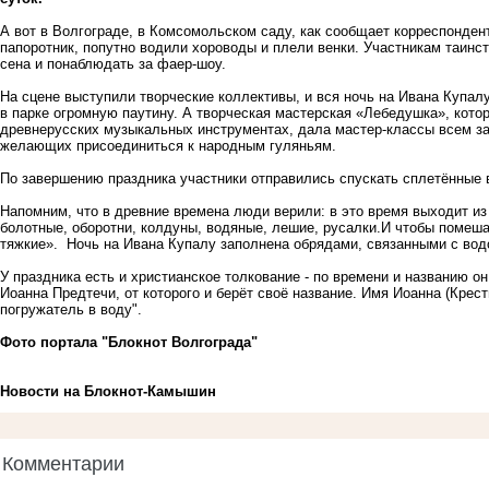
А вот в Волгограде, в Комсомольском саду, как сообщает корреспонден
папоротник, попутно водили хороводы и плели венки. Участникам таинст
сена и понаблюдать за фаер-шоу.
На сцене выступили творческие коллективы, и вся ночь на Ивана Купал
в парке огромную паутину. А творческая мастерская «Лебедушка», кото
древнерусских музыкальных инструментах, дала мастер-классы всем з
желающих присоединиться к народным гуляньям.
По завершению праздника участники отправились спускать сплетённые 
Напомним, что в древние времена люди верили: в это время выходит из
болотные, оборотни, колдуны, водяные, лешие, русалки.И чтобы помеш
тяжкие». Ночь на Ивана Купалу заполнена обрядами, связанными с водо
У праздника есть и христианское толкование - по времени и названию 
Иоанна Предтечи, от которого и берёт своё название. Имя Иоанна (Крест
погружатель в воду".
Фото портала "Блокнот Волгограда"
Новости на Блoкнoт-Камышин
Комментарии