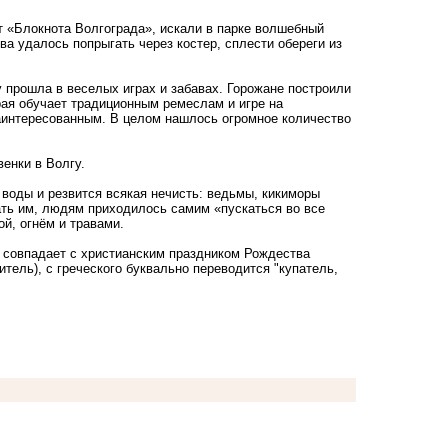
т «Блокнота Волгограда», искали в парке волшебный
ва удалось попрыгать через костер, сплести обереги из
у прошла в веселых играх и забавах. Горожане построили
рая обучает традиционным ремеслам и игре на
аинтересованным. В целом нашлось огромное количество
венки в Волгу.
 воды и резвится всякая нечисть: ведьмы, кикиморы
ать им, людям приходилось самим «пускаться во все
й, огнём и травами.
он совпадает с христианским праздником Рождества
итель), с греческого буквально переводится "купатель,