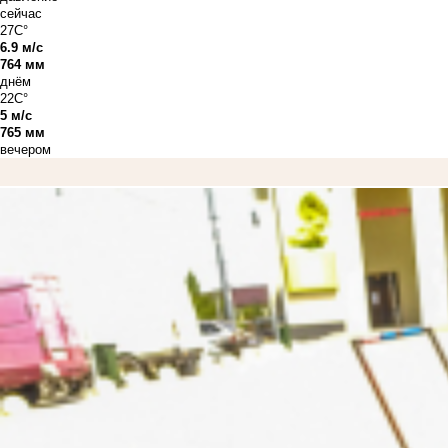
сейчас
27C°
6.9 м/с
764 мм
днём
22C°
5 м/с
765 мм
вечером