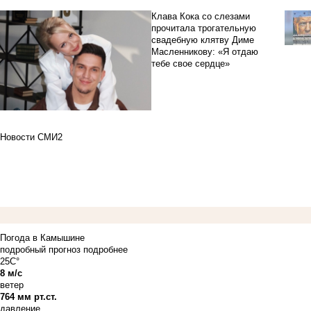
Клава Кока со слезами
прочитала трогательную
свадебную клятву Диме
Масленникову: «Я отдаю
тебе свое сердце»
Новости СМИ2
Погода в Камышине
подробный прогноз
подробнее
25C°
8 м/с
ветер
764 мм рт.ст.
давление