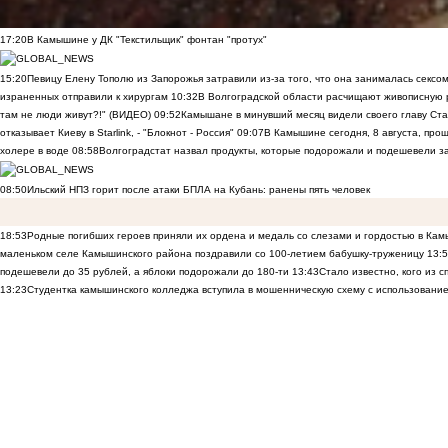
17:20
В Камышине у ДК "Текстильщик" фонтан "протух"
15:20
Певицу Елену Тополю из Запорожья затравили из-за того, что она занималась сексом
израненных отправили к хирургам
10:32
В Волгоградской области расчищают живописную р
там не люди живут?!" (ВИДЕО)
09:52
Камышане в минувший месяц видели своего главу Ста
отказывает Киеву в Starlink, - "Блокнот - Россия"
09:07
В Камышине сегодня, 8 августа, пр
холере в воде
08:58
Волгоградстат назвал продукты, которые подорожали и подешевели 
08:50
Ильский НПЗ горит после атаки БПЛА на Кубань: ранены пять человек
18:53
Родные погибших героев приняли их ордена и медаль со слезами и гордостью в Ка
маленьком селе Камышинского района поздравили со 100-летием бабушку-труженицу
13:
подешевели до 35 рублей, а яблоки подорожали до 180-ти
13:43
Стало известно, кого из
13:23
Студентка камышинского колледжа вступила в мошенническую схему с использование