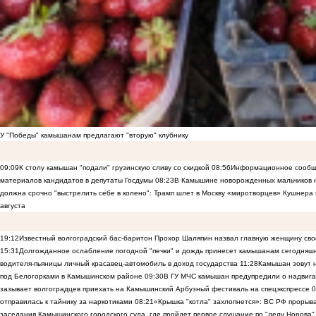
У "Победы" камышанам предлагают "вторую" клубнику
09:09
К столу камышан "подали" грузинскую сливу со скидкой
08:56
Информационное сообще
материалов кандидатов в депутаты Госдумы
08:23
В Камышине новорожденных мальчиков н
должна срочно "выстрелить себе в колено": Трамп шлет в Москву «миротворцев» Кушнера 
августа
19:12
Известный волгоградский бас-баритон Прохор Шаляпин назвал главную женщину св
15:31
Долгожданное ослабление погодной "печки" и дождь принесет камышанам сегодняш
водителя-пьяницы личный красавец-автомобиль в доход государства
11:28
Камышан зовут н
под Белогорками в Камышинском районе
09:30
В ГУ МЧС камышан предупредили о надвига
зазывает волгоградцев приехать на Камышинский Арбузный фестиваль на спецэкспрессе
0
отправилась к тайнику за наркотиками
08:21
«Крышка "котла" захлопнется»: ВС РФ прорыва
заседания Камышинского городского суда, где пройдет первое слушание по "делу Норова"