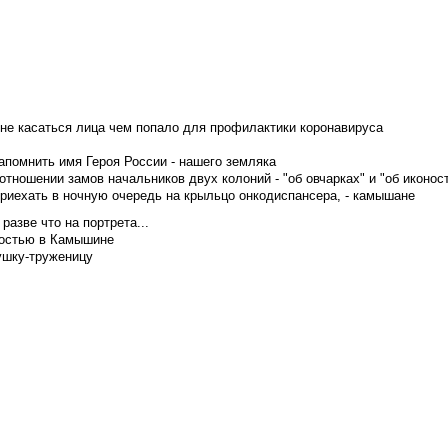
не касаться лица чем попало для профилактики коронавируса
апомнить имя Героя России - нашего земляка
тношении замов начальников двух колоний - "об овчарках" и "об иконос
приехать в ночную очередь на крыльцо онкодиспансера, - камышане
азве что на портрета...
достью в Камышине
ушку-труженицу