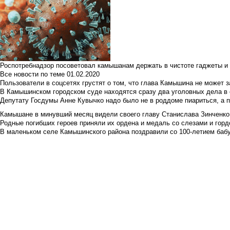
Роспотребнадзор посоветовал камышанам держать в чистоте гаджеты и 
Все новости по теме
01.02.2020
Пользователи в соцсетях грустят о том, что глава Камышина не может з
В Камышинском городском суде находятся сразу два уголовных дела в о
Депутату Госдумы Анне Кувычко надо было не в роддоме пиариться, а 
Камышане в минувший месяц видели своего главу Станислава Зинченко р
Родные погибших героев приняли их ордена и медаль со слезами и гор
В маленьком селе Камышинского района поздравили со 100-летием баб