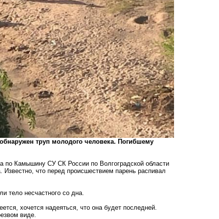
бнаружен труп молодого человека. Погибшему
а по Камышину СУ СК России по Волгоградской области
. Известно, что перед происшествием парень распивал
ли тело несчастного со дна.
ется, хочется надеяться, что она будет последней.
резвом виде.