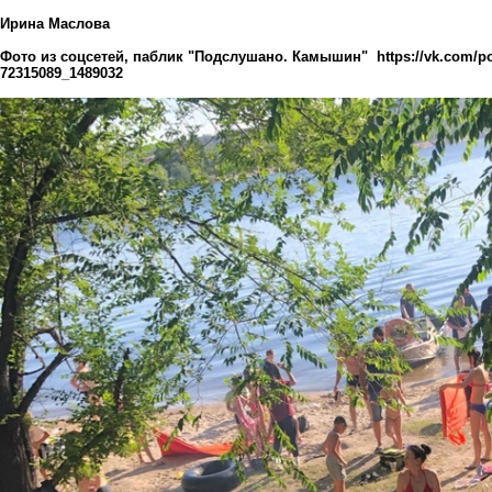
Ирина Маслова
Фото из соцсетей, паблик "Подслушано. Камышин"
https://vk.com/
72315089_1489032