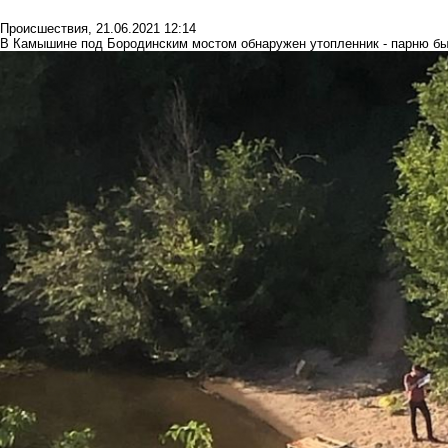
Происшествия
,
21.06.2021 12:14
В Камышине под Бородинским мостом обнаружен утопленник - парню был