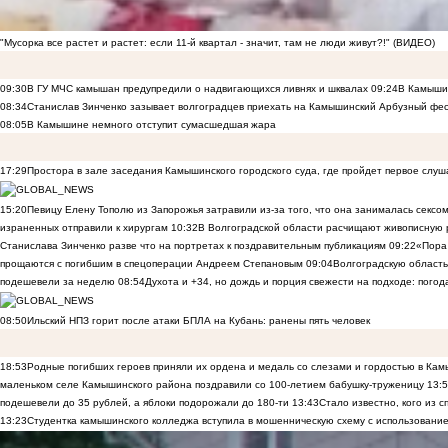
"Мусорка все растет и растет: если 11-й квартал - значит, там не люди живут?!" (ВИДЕО)
09:30
В ГУ МЧС камышан предупредили о надвигающихся ливнях и шквалах
09:24
В Камышин
08:34
Станислав Зинченко зазывает волгоградцев приехать на Камышинский Арбузный фес
08:05
В Камышине немного отступит сумасшедшая жара
17:29
Простора в зале заседания Камышинского городского суда, где пройдет первое слуш
15:20
Певицу Елену Тополю из Запорожья затравили из-за того, что она занималась сексом
израненных отправили к хирургам
10:32
В Волгоградской области расчищают живописную р
Станислава Зинченко разве что на портретах к поздравительным публикациям
09:22
«Пора 
прощаются с погибшим в спецоперации Андреем Степановым
09:04
Волгоградскую область
подешевели за неделю
08:54
Духота и +34, но дождь и порция свежести на подходе: погод
08:50
Ильский НПЗ горит после атаки БПЛА на Кубань: ранены пять человек
18:53
Родные погибших героев приняли их ордена и медаль со слезами и гордостью в Ка
маленьком селе Камышинского района поздравили со 100-летием бабушку-труженицу
13:
подешевели до 35 рублей, а яблоки подорожали до 180-ти
13:43
Стало известно, кого из
13:23
Студентка камышинского колледжа вступила в мошенническую схему с использование