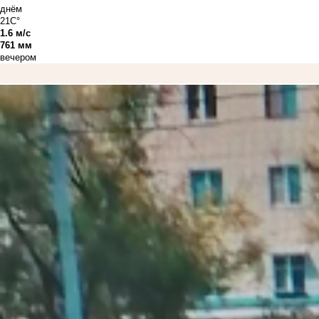
днём
21C°
1.6 м/с
761 мм
вечером