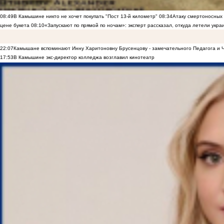
08:49
В Камышине никто не хочет покупать "Пост 13-й километр"
08:34
Атаку смертоносных
цене букета
08:10
«Запускают по прямой по ночам»: эксперт рассказал, откуда летели укр
22:07
Камышане вспоминают Инну Харитоновну Брусенцову - замечательного Педагога и 
17:53
В Камышине экс-директор колледжа возглавил кинотеатр