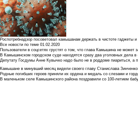
Роспотребнадзор посоветовал камышанам держать в чистоте гаджеты и 
Все новости по теме
01.02.2020
Пользователи в соцсетях грустят о том, что глава Камышина не может з
В Камышинском городском суде находятся сразу два уголовных дела в о
Депутату Госдумы Анне Кувычко надо было не в роддоме пиариться, а 
Камышане в минувший месяц видели своего главу Станислава Зинченко р
Родные погибших героев приняли их ордена и медаль со слезами и гор
В маленьком селе Камышинского района поздравили со 100-летием баб