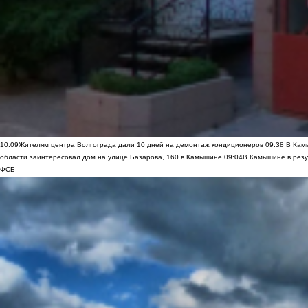
10:09
Жителям центра Волгограда дали 10 дней на демонтаж кондиционеров
09:38
В Камы
области заинтересовал дом на улице Базарова, 160 в Камышине
09:04
В Камышине в резу
ФСБ