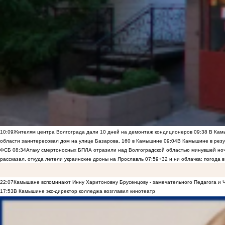
10:09
Жителям центра Волгограда дали 10 дней на демонтаж кондиционеров
09:38
В Камы
области заинтересовал дом на улице Базарова, 160 в Камышине
09:04
В Камышине в резу
ФСБ
08:34
Атаку смертоносных БПЛА отразили над Волгоградской областью минувшей но
рассказал, откуда летели украинские дроны на Ярославль
07:59
+32 и ни облачка: погода 
22:07
Камышане вспоминают Инну Харитоновну Брусенцову - замечательного Педагога и 
17:53
В Камышине экс-директор колледжа возглавил кинотеатр