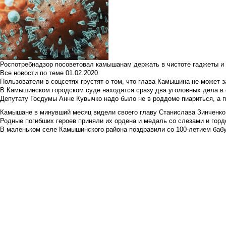
Роспотребнадзор посоветовал камышанам держать в чистоте гаджеты и 
Все новости по теме
01.02.2020
Пользователи в соцсетях грустят о том, что глава Камышина не может з
В Камышинском городском суде находятся сразу два уголовных дела в о
Депутату Госдумы Анне Кувычко надо было не в роддоме пиариться, а 
Камышане в минувший месяц видели своего главу Станислава Зинченко р
Родные погибших героев приняли их ордена и медаль со слезами и гор
В маленьком селе Камышинского района поздравили со 100-летием баб