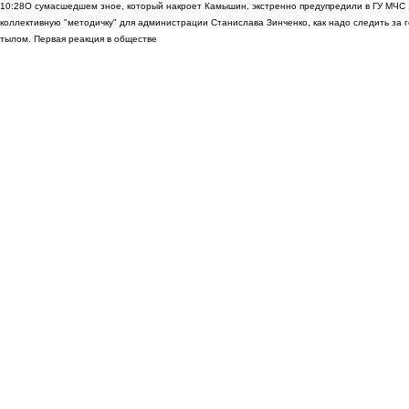
10:28
О сумасшедшем зное, который накроет Камышин, экстренно предупредили в ГУ МЧС
коллективную "методичку" для администрации Станислава Зинченко, как надо следить за 
тылом. Первая реакция в обществе