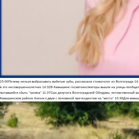
15:00
Почему нельзя выбрасывать выбитые зубы, рассказала стоматолог из Волгограда
14
в это несовершеннолетних
14:32
В Камышине госавтоинспекторы вышли на улицы пообщать
пытавшийся сбыть "трояна"
11:37
Сын депутата Волгоградской Облдумы, потомственный ка
Камышинском районе близок к двум с половиной претендентам на "место"
10:36
Для камыш