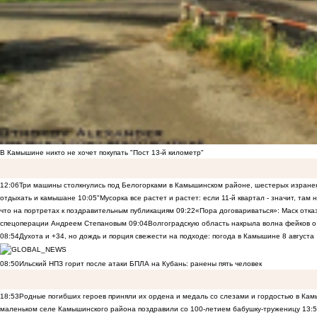
В Камышине никто не хочет покупать "Пост 13-й километр"
12:06
Три машины столкнулись под Белогорками в Камышинском районе, шестерых изранен
отдыхать и камышане
10:05
"Мусорка все растет и растет: если 11-й квартал - значит, там
что на портретах к поздравительным публикациям
09:22
«Пора договариваться»: Маск отказы
спецоперации Андреем Степановым
09:04
Волгоградскую область накрыла волна фейков о
08:54
Духота и +34, но дождь и порция свежести на подходе: погода в Камышине 8 августа
08:50
Ильский НПЗ горит после атаки БПЛА на Кубань: ранены пять человек
18:53
Родные погибших героев приняли их ордена и медаль со слезами и гордостью в Ка
маленьком селе Камышинского района поздравили со 100-летием бабушку-труженицу
13: