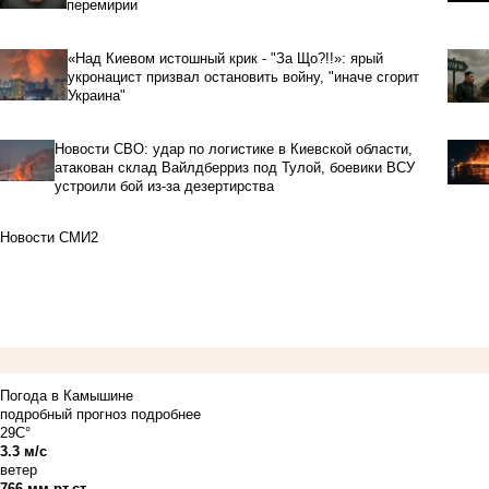
перемирии
«Над Киевом истошный крик - "За Що?!!»: ярый
укронацист призвал остановить войну, "иначе сгорит
Украина"
Новости СВО: удар по логистике в Киевской области,
атакован склад Вайлдберриз под Тулой, боевики ВСУ
устроили бой из-за дезертирства
Новости СМИ2
Погода в Камышине
подробный прогноз
подробнее
29C°
3.3 м/с
ветер
766 мм рт.ст.