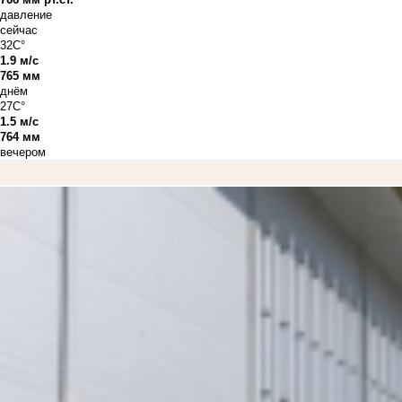
давление
сейчас
32C°
1.9 м/с
765 мм
днём
27C°
1.5 м/с
764 мм
вечером