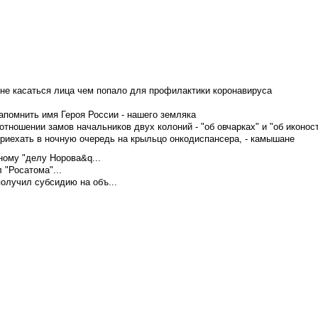
не касаться лица чем попало для профилактики коронавируса
апомнить имя Героя России - нашего земляка
тношении замов начальников двух колоний - "об овчарках" и "об иконос
приехать в ночную очередь на крыльцо онкодиспансера, - камышане
ому "делу Норова&q...
 "Росатома"...
олучил субсидию на объ...