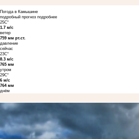
Погода в Камышине
подробный прогноз
подробнее
25C°
1.7 м/с
ветер
759 мм рт.ст.
давление
сейчас
23C°
8.3 м/с
765 мм
утром
29C°
6 м/с
764 мм
днём