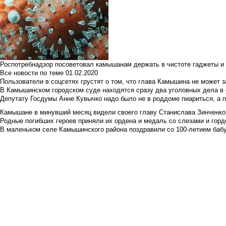
Роспотребнадзор посоветовал камышанам держать в чистоте гаджеты и 
Все новости по теме
01.02.2020
Пользователи в соцсетях грустят о том, что глава Камышина не может з
В Камышинском городском суде находятся сразу два уголовных дела в о
Депутату Госдумы Анне Кувычко надо было не в роддоме пиариться, а 
Камышане в минувший месяц видели своего главу Станислава Зинченко р
Родные погибших героев приняли их ордена и медаль со слезами и гор
В маленьком селе Камышинского района поздравили со 100-летием баб