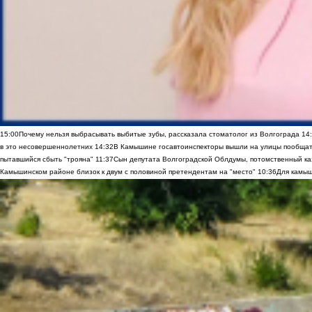
15:00
Почему нельзя выбрасывать выбитые зубы, рассказала стоматолог из Волгограда
14
в это несовершеннолетних
14:32
В Камышине госавтоинспекторы вышли на улицы пообщать
пытавшийся сбыть "трояна"
11:37
Сын депутата Волгоградской Облдумы, потомственный ка
Камышинском районе близок к двум с половиной претендентам на "место"
10:36
Для камыш