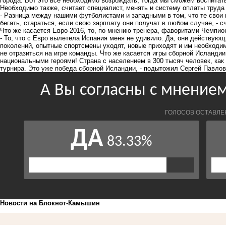
города. Вот это все необходимо возрождать, тогда мы сможем воспитать
Необходимо также, считает специалист, менять и систему оплаты труда
- Разница между нашими футболистами и западными в том, что те свои
бегать, стараться, если свою зарплату они получат в любом случае, - с
Что же касается Евро-2016, то, по мнению тренера, фаворитами Чемпио
- То, что с Евро вылетела Испания меня не удивило. Да, они действую
поколений, опытные спортсмены уходят, новые приходят и им необходим
не отразиться на игре команды. Что же касается игры сборной Исланди
национальными героями! Страна с населением в 300 тысяч человек, как
турнира. Это уже победа сборной Исландии, - подытожил Сергей Павлов
Новости на Блoкнoт-Камышин