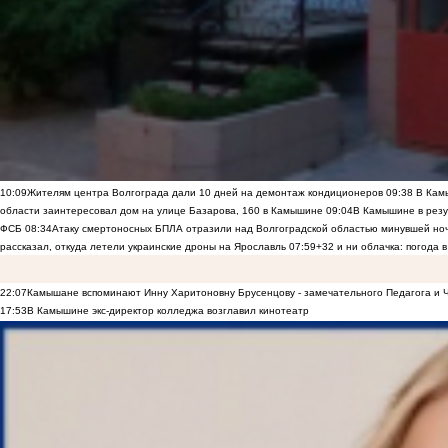
10:09
Жителям центра Волгограда дали 10 дней на демонтаж кондиционеров
09:38
В Камы
области заинтересовал дом на улице Базарова, 160 в Камышине
09:04
В Камышине в резу
ФСБ
08:34
Атаку смертоносных БПЛА отразили над Волгоградской областью минувшей но
рассказал, откуда летели украинские дроны на Ярославль
07:59
+32 и ни облачка: погода 
22:07
Камышане вспоминают Инну Харитоновну Брусенцову - замечательного Педагога и 
17:53
В Камышине экс-директор колледжа возглавил кинотеатр