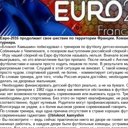
Евро-2016 продолжает свое шествие по территории Франции. Кома
турнира.
«Блокнот Камышин» побеседовал с тренером по футболу детско-юноше
Собяниным о Чемпионате, о позорном выступлении российской сборной 
- Игру нашей сборной на Евро футболом называть нельзя. Вначале всем
выигрывать, но это впечатление быстро пропало. После ничьей с Англи
футболистами и начали просто ходить пешком по полю. В результате м
разгромным счетом. Слуцкий в этой ситуации не виноват. С такой коман
просто чудом, спортивной удачей, не более, - комментирует ситуацию 
По словам тренера, для того, чтобы Россия играла достойно, необходим
делать на дворовых мальчишек.
- Необходимо финансировать детский футбол реально, а не на бумаге. 
работаю тренером с 1982 года и вижу как меняется обстановка в футбо
нас нет возможности проводить соревнования или выезжать куда-то. Тр
необходимы для спортсмена. Без этого он теряет квалификацию, не разв
соответственно, будет нулевым. Родители могут профинансировать каки
Волгограда не уедем, а о более высоком уровне соревнований говорить 
По словам тренера, еще одна причина отсутствия в стране хороших ф
современными гаджетами.
@bloknot_kamyshin
- Вы посмотрите — ведь сейчас практически никто во дворе не гоняет м
начинал работать, в каждом дворе были футбольные команды, устраив