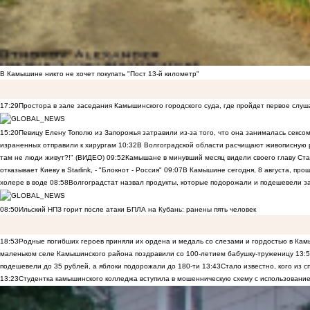
В Камышине никто не хочет покупать "Пост 13-й километр"
17:29
Простора в зале заседания Камышинского городского суда, где пройдет первое слуш
15:20
Певицу Елену Тополю из Запорожья затравили из-за того, что она занималась сексом
израненных отправили к хирургам
10:32
В Волгоградской области расчищают живописную р
там не люди живут?!" (ВИДЕО)
09:52
Камышане в минувший месяц видели своего главу Ста
отказывает Киеву в Starlink, - "Блокнот - Россия"
09:07
В Камышине сегодня, 8 августа, пр
холере в воде
08:58
Волгоградстат назвал продукты, которые подорожали и подешевели 
08:50
Ильский НПЗ горит после атаки БПЛА на Кубань: ранены пять человек
18:53
Родные погибших героев приняли их ордена и медаль со слезами и гордостью в Ка
маленьком селе Камышинского района поздравили со 100-летием бабушку-труженицу
13:
подешевели до 35 рублей, а яблоки подорожали до 180-ти
13:43
Стало известно, кого из
13:23
Студентка камышинского колледжа вступила в мошенническую схему с использование