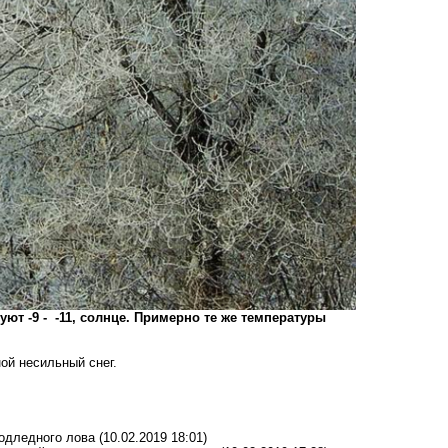
ют -9 - -11, солнце. Примерно те же температуры
ной несильный снег.
подледного лова
(10.02.2019 18:01)