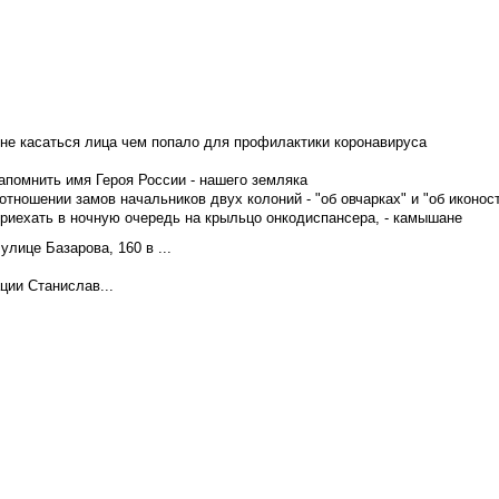
не касаться лица чем попало для профилактики коронавируса
апомнить имя Героя России - нашего земляка
тношении замов начальников двух колоний - "об овчарках" и "об иконос
приехать в ночную очередь на крыльцо онкодиспансера, - камышане
лице Базарова, 160 в ...
ции Станислав...