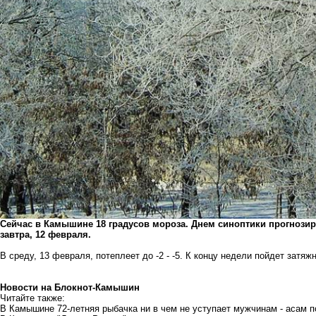
Сейчас в Камышине 18 градусов мороза. Днем синоптики прогнозиру
завтра, 12 февраля.
В среду, 13 февраля, потеплеет до -2 - -5. К концу недели пойдет затяж
Новости на Блoкнoт-Камышин
Читайте также:
В Камышине 72-летняя рыбачка ни в чем не уступает мужчинам - асам 