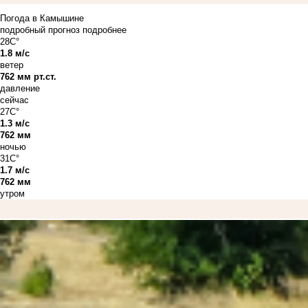
Погода в Камышине
подробный прогноз
подробнее
28C°
1.8 м/с
ветер
762 мм рт.ст.
давление
сейчас
27C°
1.3 м/с
762 мм
ночью
31C°
1.7 м/с
762 мм
утром