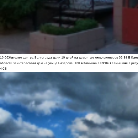
10:09
Жителям центра Волгограда дали 10 дней на демонтаж кондиционеров
09:38
В Камы
области заинтересовал дом на улице Базарова, 160 в Камышине
09:04
В Камышине в резу
ФСБ