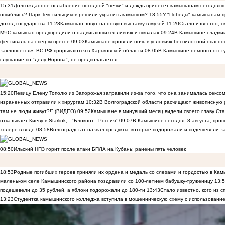
15:31
Долгожданное ослабление погодной "печки" и дождь принесет камышанам сегодняш
ошиблись? Парк Текстильщиков решили украсить камышом?
13:55
У "Победы" камышанам п
доход государства
11:28
Камышан зовут на новую выставку в музей
11:20
Стало известно, 
МЧС камышан предупредили о надвигающихся ливнях и шквалах
09:24
В Камышине сладкий 
фестиваль на спецэкспрессе
09:03
Камышане провели ночь в условиях беспилотной опасн
захлопнется»: ВС РФ прорываются в Харьковской области
08:05
В Камышине немного отст
слушание по "делу Норова", не предполагается
15:20
Певицу Елену Тополю из Запорожья затравили из-за того, что она занималась сексом
израненных отправили к хирургам
10:32
В Волгоградской области расчищают живописную р
там не люди живут?!" (ВИДЕО)
09:52
Камышане в минувший месяц видели своего главу Ста
отказывает Киеву в Starlink, - "Блокнот - Россия"
09:07
В Камышине сегодня, 8 августа, пр
холере в воде
08:58
Волгоградстат назвал продукты, которые подорожали и подешевели 
08:50
Ильский НПЗ горит после атаки БПЛА на Кубань: ранены пять человек
18:53
Родные погибших героев приняли их ордена и медаль со слезами и гордостью в Ка
маленьком селе Камышинского района поздравили со 100-летием бабушку-труженицу
13:
подешевели до 35 рублей, а яблоки подорожали до 180-ти
13:43
Стало известно, кого из
13:23
Студентка камышинского колледжа вступила в мошенническую схему с использование