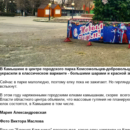
В Камышине в центре городского парка Комсомольцев-добровольце
украсили в классическом варианте - большими шарами и красной з
Сейчас в парке малолюдно, поэтому елку пока не зажигают. Но гирлянда
вспыхнут.
В этом году наряженными городскими елками камышанам, скорее всего,
Власти областного центра объявили, что массовые гуляния не планируют
елок состоятся, в Камышине в том числе.
Мария Александровская
Фото Виктора Маслова
Раньше "Блокнот Камышина" рассказывал, какую елку нарядили на Ко