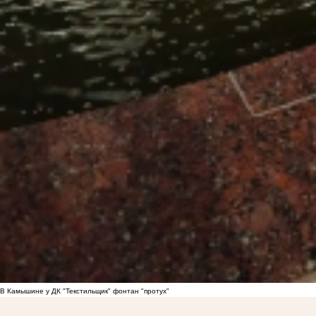
В Камышине у ДК "Текстильщик" фонтан "протух"