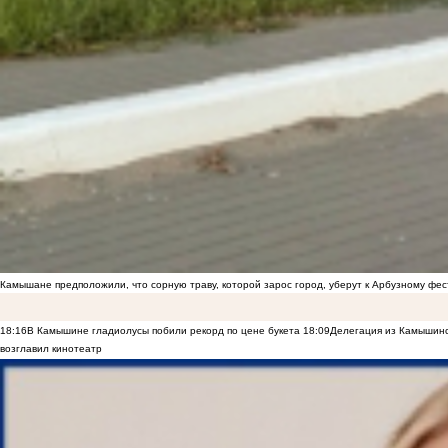
Камышане предположили, что сорную траву, которой зарос город, уберут к Арбузному фе
18:16
В Камышине гладиолусы побили рекорд по цене букета
18:09
Делегация из Камышинс
возглавил кинотеатр