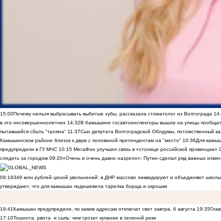
15:00
Почему нельзя выбрасывать выбитые зубы, рассказала стоматолог из Волгограда
14
в это несовершеннолетних
14:32
В Камышине госавтоинспекторы вышли на улицы пообщать
пытавшийся сбыть "трояна"
11:37
Сын депутата Волгоградской Облдумы, потомственный ка
Камышинском районе близок к двум с половиной претендентам на "место"
10:36
Для камы
предупредили в ГУ МЧС
10:15
МегаФон улучшил связь в «столице российской провинции»
следить за городом
09:20
«Очень и очень давно назрело»: Путин сделал ряд важных изме
09:19
349 млн рублей ценой увольнений: в ДНР массово ликвидируют и объединяют школы
утверждают, что для камышан подешевела тарелка борща и окрошки
19:41
Камышан предупредили, по каким адресам отключат свет завтра, 6 августа
19:35
Глав
17:10
Тошнота, рвота и сыпь: чем грозит купание в зеленой реке