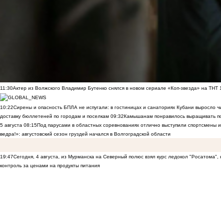
11:30
Актер из Волжского Владимир Бутенко снялся в новом сериале «Коп-звезда» на ТНТ
10:22
Сирены и опасность БПЛА не испугали: в гостиницах и санаториях Кубани выросло 
доставку бюллетеней по городам и поселкам
09:32
Камышанам понравилось выращивать п
5 августа
08:15
Под парусами в областных соревнованиях отлично выступили спортсмены 
ведра!»: августовский сезон груздей начался в Волгоградской области
19:47
Сегодня, 4 августа, из Мурманска на Северный полюс взял курс ледокол "Росатома",
контроль за ценами на продукты питания