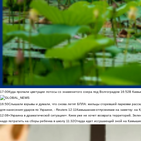
17:00
Куда пропали цветущие лотосы со знаменитого озера под Волгоградом
16:52
В Камы
16:50
Слышали взрывы и думали, что снова летят БПЛА: жильцы сгоревшей парковки расск
для нанесения ударов по Украине, - Reuters
12:11
Камышанам-отпускникам на заметку: на К
12:08
«Украина в драматической ситуации»: Киев уже не хочет возврата территорий, Зелен
надо потратить на сборы ребенка в школу
11:32
Откуда идет иссушающий зной на Камыши