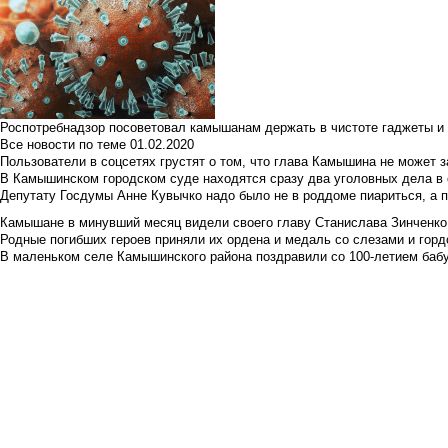
Роспотребнадзор посоветовал камышанам держать в чистоте гаджеты и 
Все новости по теме
01.02.2020
Пользователи в соцсетях грустят о том, что глава Камышина не может з
В Камышинском городском суде находятся сразу два уголовных дела в о
Депутату Госдумы Анне Кувычко надо было не в роддоме пиариться, а 
Камышане в минувший месяц видели своего главу Станислава Зинченко р
Родные погибших героев приняли их ордена и медаль со слезами и гор
В маленьком селе Камышинского района поздравили со 100-летием баб