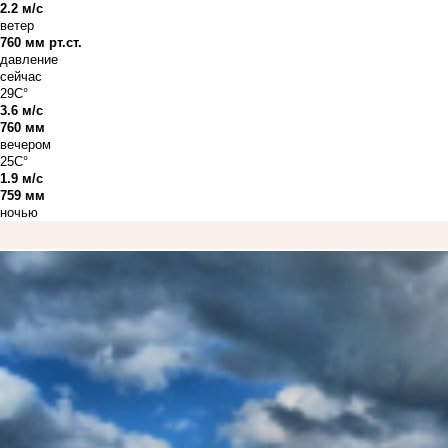
2.2 м/с
ветер
760 мм рт.ст.
давление
сейчас
29C°
3.6 м/с
760 мм
вечером
25C°
1.9 м/с
759 мм
ночью