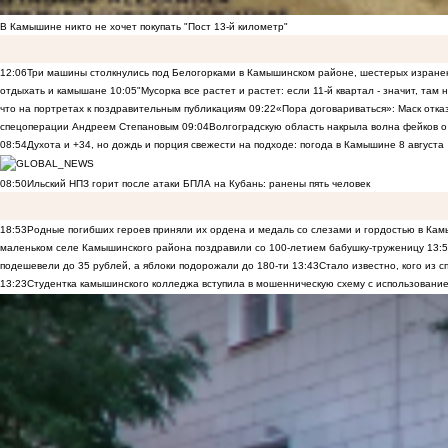
В Камышине никто не хочет покупать "Пост 13-й километр"
12:06
Три машины столкнулись под Белогорками в Камышинском районе, шестерых изранен
отдыхать и камышане
10:05
"Мусорка все растет и растет: если 11-й квартал - значит, там
что на портретах к поздравительным публикациям
09:22
«Пора договариваться»: Маск отказы
спецоперации Андреем Степановым
09:04
Волгоградскую область накрыла волна фейков о
08:54
Духота и +34, но дождь и порция свежести на подходе: погода в Камышине 8 августа
08:50
Ильский НПЗ горит после атаки БПЛА на Кубань: ранены пять человек
18:53
Родные погибших героев приняли их ордена и медаль со слезами и гордостью в Ка
маленьком селе Камышинского района поздравили со 100-летием бабушку-труженицу
13:
подешевели до 35 рублей, а яблоки подорожали до 180-ти
13:43
Стало известно, кого из
13:23
Студентка камышинского колледжа вступила в мошенническую схему с использование