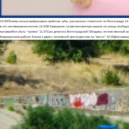
15:00
Почему нельзя выбрасывать выбитые зубы, рассказала стоматолог из Волгограда
14
в это несовершеннолетних
14:32
В Камышине госавтоинспекторы вышли на улицы пообщать
пытавшийся сбыть "трояна"
11:37
Сын депутата Волгоградской Облдумы, потомственный ка
Камышинском районе близок к двум с половиной претендентам на "место"
10:36
Для камыш