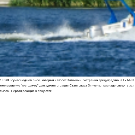
10:28
О сумасшедшем зное, который накроет Камышин, экстренно предупредили в ГУ МЧС
коллективную "методичку" для администрации Станислава Зинченко, как надо следить за 
тылом. Первая реакция в обществе