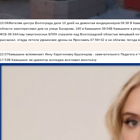
10:09
Жителям центра Волгограда дали 10 дней на демонтаж кондиционеров
09:38
В Камы
области заинтересовал дом на улице Базарова, 160 в Камышине
09:04
В Камышине в резу
ФСБ
08:34
Атаку смертоносных БПЛА отразили над Волгоградской областью минувшей но
рассказал, откуда летели украинские дроны на Ярославль
07:59
+32 и ни облачка: погода 
22:07
Камышане вспоминают Инну Харитоновну Брусенцову - замечательного Педагога и 
17:53
В Камышине экс-директор колледжа возглавил кинотеатр