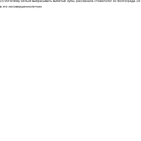
15:00
Почему нельзя выбрасывать выбитые зубы, рассказала стоматолог из Волгограда
14
в это несовершеннолетних