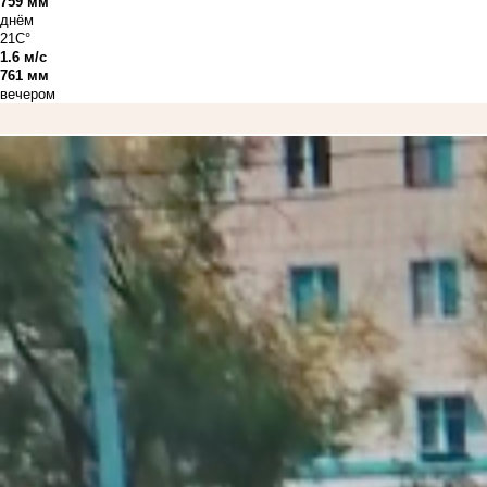
759 мм
днём
21C°
1.6 м/с
761 мм
вечером