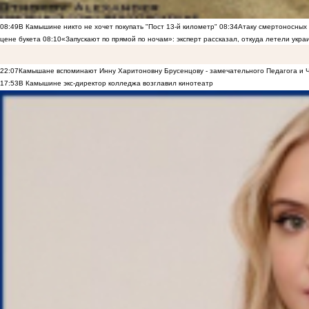
08:49
В Камышине никто не хочет покупать "Пост 13-й километр"
08:34
Атаку смертоносных
цене букета
08:10
«Запускают по прямой по ночам»: эксперт рассказал, откуда летели укр
22:07
Камышане вспоминают Инну Харитоновну Брусенцову - замечательного Педагога и 
17:53
В Камышине экс-директор колледжа возглавил кинотеатр