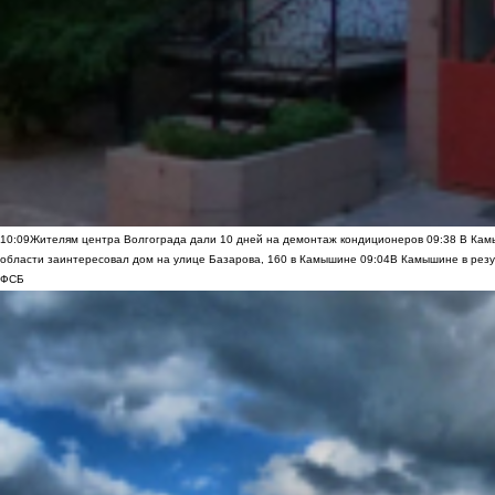
10:09
Жителям центра Волгограда дали 10 дней на демонтаж кондиционеров
09:38
В Камы
области заинтересовал дом на улице Базарова, 160 в Камышине
09:04
В Камышине в резу
ФСБ