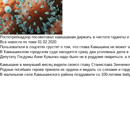
Роспотребнадзор посоветовал камышанам держать в чистоте гаджеты и 
Все новости по теме
01.02.2020
Пользователи в соцсетях грустят о том, что глава Камышина не может з
В Камышинском городском суде находятся сразу два уголовных дела в о
Депутату Госдумы Анне Кувычко надо было не в роддоме пиариться, а 
Камышане в минувший месяц видели своего главу Станислава Зинченко р
Родные погибших героев приняли их ордена и медаль со слезами и гор
В маленьком селе Камышинского района поздравили со 100-летием баб