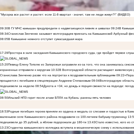
"Мусорка все растет и растет: если 11-й квартал - значит, там не люди живут?!" (ВИДЕО)
09:30
В ГУ МЧС камышан предупредили о надвигающихся ливнях и шквалах
09:24
В Камышин
08:34
Станислав Зинченко зазывает волгоградцев приехать на Камышинский Арбузный фес
08:05
В Камышине немного отступит сумасшедшая жара
17:29
Простора в зале заседания Камышинского городского суда, где пройдет первое слуш
15:20
Певицу Елену Тополю из Запорожья затравили из-за того, что она занималась сексом
израненных отправили к хирургам
10:32
В Волгоградской области расчищают живописную р
Станислава Зинченко разве что на портретах к поздравительным публикациям
09:22
«Пора 
прощаются с погибшим в спецоперации Андреем Степановым
09:04
Волгоградскую область
подешевели за неделю
08:54
Духота и +34, но дождь и порция свежести на подходе: погод
08:50
Ильский НПЗ горит после атаки БПЛА на Кубань: ранены пять человек
18:53
Родные погибших героев приняли их ордена и медаль со слезами и гордостью в Ка
маленьком селе Камышинского района поздравили со 100-летием бабушку-труженицу
13:
подешевели до 35 рублей, а яблоки подорожали до 180-ти
13:43
Стало известно, кого из
13:23
Студентка камышинского колледжа вступила в мошенническую схему с использование