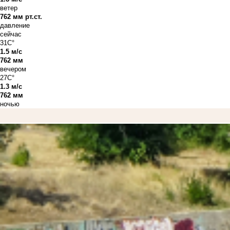
ветер
762 мм рт.ст.
давление
сейчас
31C°
1.5 м/с
762 мм
вечером
27C°
1.3 м/с
762 мм
ночью