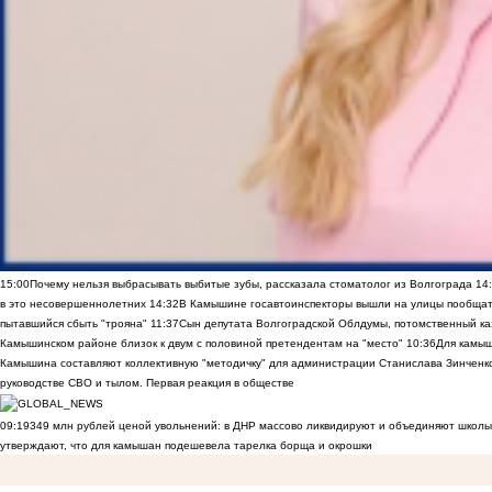
15:00
Почему нельзя выбрасывать выбитые зубы, рассказала стоматолог из Волгограда
14
в это несовершеннолетних
14:32
В Камышине госавтоинспекторы вышли на улицы пообщать
пытавшийся сбыть "трояна"
11:37
Сын депутата Волгоградской Облдумы, потомственный ка
Камышинском районе близок к двум с половиной претендентам на "место"
10:36
Для камы
Камышина составляют коллективную "методичку" для администрации Станислава Зинченко,
руководстве СВО и тылом. Первая реакция в обществе
09:19
349 млн рублей ценой увольнений: в ДНР массово ликвидируют и объединяют школы
утверждают, что для камышан подешевела тарелка борща и окрошки