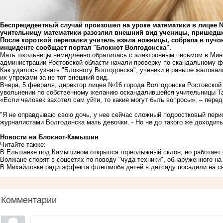
Беспрецедентный случай произошел на уроке математики в лицее №
учительницу математики разозлил внешний вид ученицы, пришедш
После короткой перепалки учитель взяла ножницы, собрала в пучок
инциденте сообщает портал "Блокнот Волгодонска".
Мать школьницы немедленно обратилась с электронным письмом в Мини
администрации Ростовской области начали проверку по скандальному ф
Как удалось узнать "Блокноту Волгодонска", ученики и раньше жаловал
их упреками за не тот внешний вид.
Вчера, 5 февраля, директор лицея №16 города Волгодонска Ростовско
увольнении по собственному желанию оскандалившейся учительницы Т
«Если человек захотел сам уйти, то какие могут быть вопросы», – пере
"Я не оправдываю свою дочь, у нее сейчас сложный подростковый период
журналистами Волгодонска мать девочки. - Но не до такого же доходить
Новости на Блoкнoт-Камышин
Читайте также:
В Ельшанке под Камышином открылся горнолыжный склон, но работает о
Волжане спорят в соцсетях по поводу "чуда техники", обнаруженного на
В Михайловке ради эффекта флешмоба детей в детсаду посадили на с
Комментарии