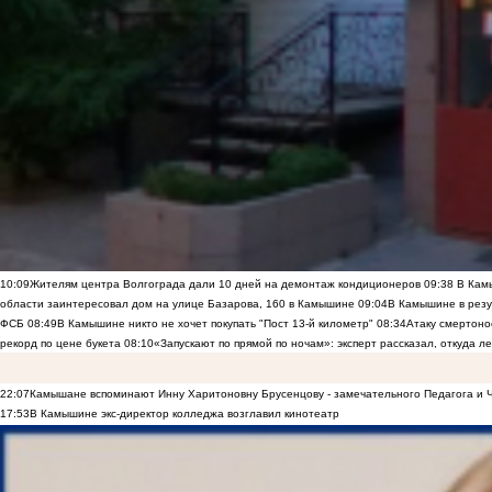
10:09
Жителям центра Волгограда дали 10 дней на демонтаж кондиционеров
09:38
В Камы
области заинтересовал дом на улице Базарова, 160 в Камышине
09:04
В Камышине в резу
ФСБ
08:49
В Камышине никто не хочет покупать "Пост 13-й километр"
08:34
Атаку смертоно
рекорд по цене букета
08:10
«Запускают по прямой по ночам»: эксперт рассказал, откуда 
22:07
Камышане вспоминают Инну Харитоновну Брусенцову - замечательного Педагога и 
17:53
В Камышине экс-директор колледжа возглавил кинотеатр