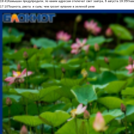
19:41
Камышан предупредили, по каким адресам отключат свет завтра, 6 августа
19:35
Глав
17:10
Тошнота, рвота и сыпь: чем грозит купание в зеленой реке