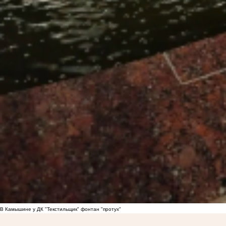
В Камышине у ДК "Текстильщик" фонтан "протух"