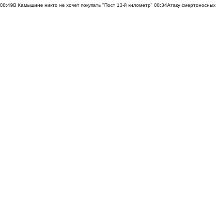
08:49
В Камышине никто не хочет покупать "Пост 13-й километр"
08:34
Атаку смертоносных