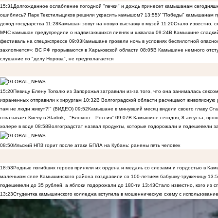
15:31
Долгожданное ослабление погодной "печки" и дождь принесет камышанам сегодняш
ошиблись? Парк Текстильщиков решили украсить камышом?
13:55
У "Победы" камышанам п
доход государства
11:28
Камышан зовут на новую выставку в музей
11:20
Стало известно, 
МЧС камышан предупредили о надвигающихся ливнях и шквалах
09:24
В Камышине сладкий 
фестиваль на спецэкспрессе
09:03
Камышане провели ночь в условиях беспилотной опасн
захлопнется»: ВС РФ прорываются в Харьковской области
08:05
В Камышине немного отст
слушание по "делу Норова", не предполагается
15:20
Певицу Елену Тополю из Запорожья затравили из-за того, что она занималась сексом
израненных отправили к хирургам
10:32
В Волгоградской области расчищают живописную р
там не люди живут?!" (ВИДЕО)
09:52
Камышане в минувший месяц видели своего главу Ста
отказывает Киеву в Starlink, - "Блокнот - Россия"
09:07
В Камышине сегодня, 8 августа, пр
холере в воде
08:58
Волгоградстат назвал продукты, которые подорожали и подешевели 
08:50
Ильский НПЗ горит после атаки БПЛА на Кубань: ранены пять человек
18:53
Родные погибших героев приняли их ордена и медаль со слезами и гордостью в Ка
маленьком селе Камышинского района поздравили со 100-летием бабушку-труженицу
13:
подешевели до 35 рублей, а яблоки подорожали до 180-ти
13:43
Стало известно, кого из
13:23
Студентка камышинского колледжа вступила в мошенническую схему с использование