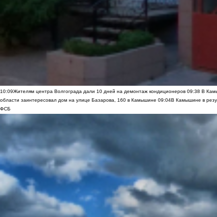
10:09
Жителям центра Волгограда дали 10 дней на демонтаж кондиционеров
09:38
В Камы
области заинтересовал дом на улице Базарова, 160 в Камышине
09:04
В Камышине в резу
ФСБ