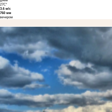
днём
27C°
3.6 м/с
760 мм
вечером