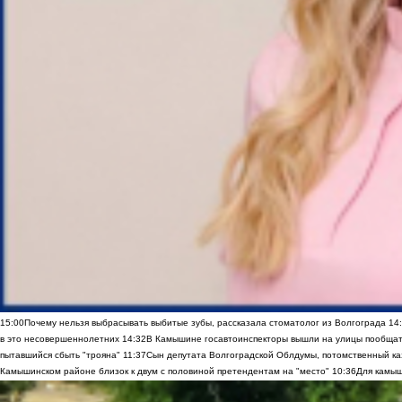
15:00
Почему нельзя выбрасывать выбитые зубы, рассказала стоматолог из Волгограда
14
в это несовершеннолетних
14:32
В Камышине госавтоинспекторы вышли на улицы пообщать
пытавшийся сбыть "трояна"
11:37
Сын депутата Волгоградской Облдумы, потомственный ка
Камышинском районе близок к двум с половиной претендентам на "место"
10:36
Для камыш