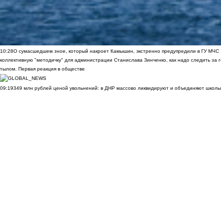
10:28
О сумасшедшем зное, который накроет Камышин, экстренно предупредили в ГУ МЧС
коллективную "методичку" для администрации Станислава Зинченко, как надо следить за 
тылом. Первая реакция в обществе
09:19
349 млн рублей ценой увольнений: в ДНР массово ликвидируют и объединяют школы