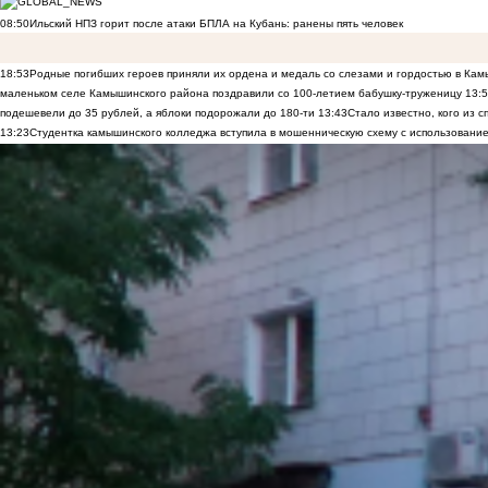
08:50
Ильский НПЗ горит после атаки БПЛА на Кубань: ранены пять человек
18:53
Родные погибших героев приняли их ордена и медаль со слезами и гордостью в Ка
маленьком селе Камышинского района поздравили со 100-летием бабушку-труженицу
13:
подешевели до 35 рублей, а яблоки подорожали до 180-ти
13:43
Стало известно, кого из
13:23
Студентка камышинского колледжа вступила в мошенническую схему с использование