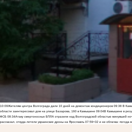
10:09
Жителям центра Волгограда дали 10 дней на демонтаж кондиционеров
09:38
В Камы
области заинтересовал дом на улице Базарова, 160 в Камышине
09:04
В Камышине в резу
ФСБ
08:34
Атаку смертоносных БПЛА отразили над Волгоградской областью минувшей но
рассказал, откуда летели украинские дроны на Ярославль
07:59
+32 и ни облачка: погода 