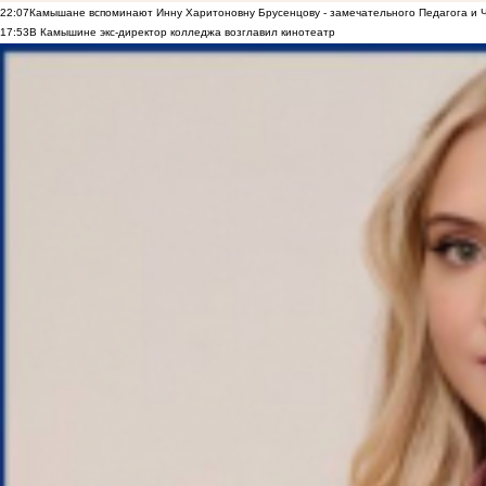
22:07
Камышане вспоминают Инну Харитоновну Брусенцову - замечательного Педагога и 
17:53
В Камышине экс-директор колледжа возглавил кинотеатр