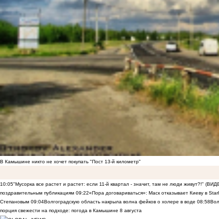
В Камышине никто не хочет покупать "Пост 13-й километр"
10:05
"Мусорка все растет и растет: если 11-й квартал - значит, там не люди живут?!" (ВИД
поздравительным публикациям
09:22
«Пора договариваться»: Маск отказывает Киеву в Starli
Степановым
09:04
Волгоградскую область накрыла волна фейков о холере в воде
08:58
Вол
порция свежести на подходе: погода в Камышине 8 августа