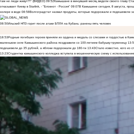
там не люди живут?!" (ВИДЕО)
09:52
Камышане в минувший месяц видели своего главу Ста
отказывает Киеву в Starlink, - "Блокнот - Россия"
09:07
В Камышине сегодня, 8 августа, пр
холере в воде
08:58
Волгоградстат назвал продукты, которые подорожали и подешевели 
08:50
Ильский НПЗ горит после атаки БПЛА на Кубань: ранены пять человек
18:53
Родные погибших героев приняли их ордена и медаль со слезами и гордостью в Ка
маленьком селе Камышинского района поздравили со 100-летием бабушку-труженицу
13:
подешевели до 35 рублей, а яблоки подорожали до 180-ти
13:43
Стало известно, кого из
13:23
Студентка камышинского колледжа вступила в мошенническую схему с использование