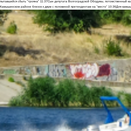
пытавшийся сбыть "трояна"
11:37
Сын депутата Волгоградской Облдумы, потомственный ка
Камышинском районе близок к двум с половиной претендентам на "место"
10:36
Для камыш