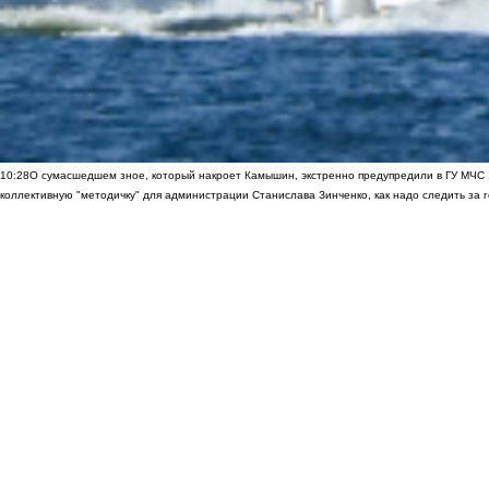
10:28
О сумасшедшем зное, который накроет Камышин, экстренно предупредили в ГУ МЧС
коллективную "методичку" для администрации Станислава Зинченко, как надо следить за 