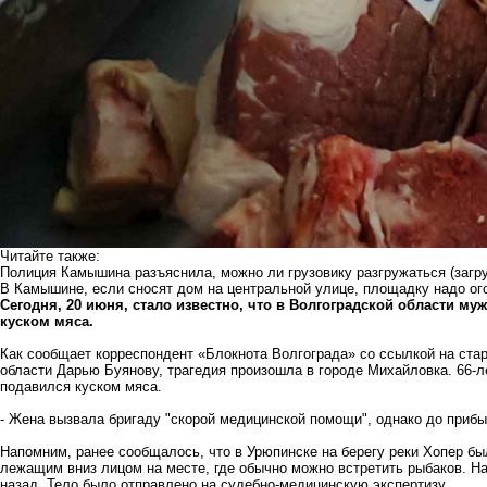
Читайте также:
Полиция Камышина разъяснила, можно ли грузовику разгружаться (загр
В Камышине, если сносят дом на центральной улице, площадку надо ог
Сегодня, 20 июня, стало известно, что в Волгоградской области м
куском мяса.
Как сообщает корреспондент «Блокнота Волгограда» со ссылкой на ста
области Дарью Буянову, трагедия произошла в городе Михайловка. 66-
подавился куском мяса.
- Жена вызвала бригаду "скорой медицинской помощи", однако до приб
Напомним, ранее сообщалось, что в Урюпинске на берегу реки Хопер б
лежащим вниз лицом на месте, где обычно можно встретить рыбаков. На
назад. Тело было отправлено на судебно-медицинскую экспертизу.