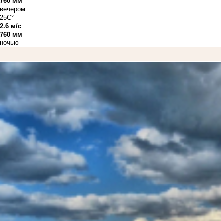
760 мм
вечером
25C°
2.6 м/с
760 мм
ночью