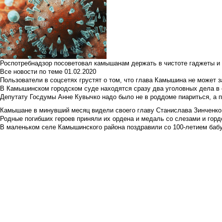
Роспотребнадзор посоветовал камышанам держать в чистоте гаджеты и 
Все новости по теме
01.02.2020
Пользователи в соцсетях грустят о том, что глава Камышина не может з
В Камышинском городском суде находятся сразу два уголовных дела в о
Депутату Госдумы Анне Кувычко надо было не в роддоме пиариться, а 
Камышане в минувший месяц видели своего главу Станислава Зинченко р
Родные погибших героев приняли их ордена и медаль со слезами и гор
В маленьком селе Камышинского района поздравили со 100-летием баб