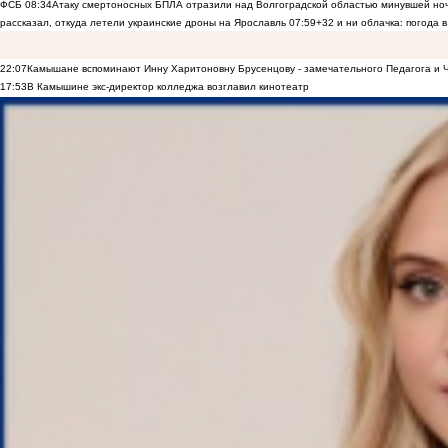
ФСБ
08:34
Атаку смертоносных БПЛА отразили над Волгоградской областью минувшей но
рассказал, откуда летели украинские дроны на Ярославль
07:59
+32 и ни облачка: погода 
22:07
Камышане вспоминают Инну Харитоновну Брусенцову - замечательного Педагога и 
17:53
В Камышине экс-директор колледжа возглавил кинотеатр