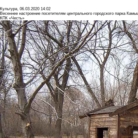
Культура
,
06.03.2020 14:02
Весеннее настроение посетителям центрального городского парка Камы
КПК «Честь»