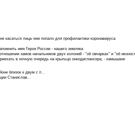
не касаться лица чем попало для профилактики коронавируса
апомнить имя Героя России - нашего земляка
тношении замов начальников двух колоний - "об овчарках" и "об иконос
приехать в ночную очередь на крыльцо онкодиспансера, - камышане
не близок к двум с п...
ции Станислав...