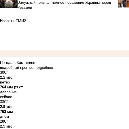
Залужный признал полное поражение Украины перед
Россией
Новости СМИ2
Погода в Камышине
подробный прогноз
подробнее
30C°
2.2 м/с
ветер
764 мм рт.ст.
давление
сейчас
33C°
2.9 м/с
763 мм
днём
28C°
2.5 м/с