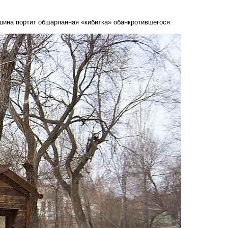
шина портит обшарпанная «кибитка» обанкротившегося