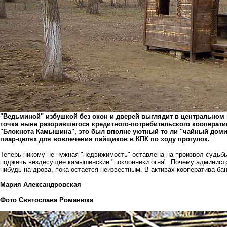
"Ведьминой" избушкой без окон и дверей выглядит в центрально
точка ныне разорившегося кредитного-потребительского кооператива
"Блокнота Камышина", это был вполне уютный то ли "чайный домик"
пиар-целях для вовлечения пайщиков в КПК по ходу прогулок.
Теперь никому не нужная "недвижимость" оставлена на произвол судьб
поджечь вездесущие камышинские "поклонники огня". Почему администра
нибудь на дрова, пока остается неизвестным. В активах кооператива-ба
Мария Александровская
Фото Святослава Романюка