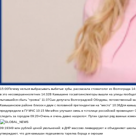
15:00
Почему нельзя выбрасывать выбитые зубы, рассказала стоматолог из Волгограда
14
в это несовершеннолетних
14:32
В Камышине госавтоинспекторы вышли на улицы пообщать
пытавшийся сбыть "трояна"
11:37
Сын депутата Волгоградской Облдумы, потомственный ка
Камышинском районе близок к двум с половиной претендентам на "место"
10:36
Для камы
предупредили в ГУ МЧС
10:15
МегаФон улучшил связь в «столице российской провинции»
следить за городом
09:20
«Очень и очень давно назрело»: Путин сделал ряд важных изме
09:19
349 млн рублей ценой увольнений: в ДНР массово ликвидируют и объединяют школы
утверждают, что для камышан подешевела тарелка борща и окрошки