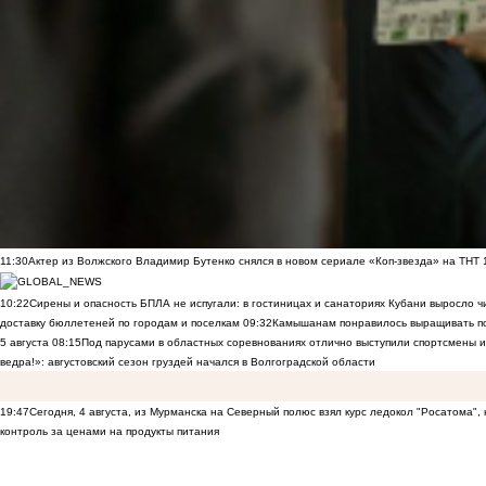
11:30
Актер из Волжского Владимир Бутенко снялся в новом сериале «Коп-звезда» на ТНТ
10:22
Сирены и опасность БПЛА не испугали: в гостиницах и санаториях Кубани выросло 
доставку бюллетеней по городам и поселкам
09:32
Камышанам понравилось выращивать п
5 августа
08:15
Под парусами в областных соревнованиях отлично выступили спортсмены 
ведра!»: августовский сезон груздей начался в Волгоградской области
19:47
Сегодня, 4 августа, из Мурманска на Северный полюс взял курс ледокол "Росатома",
контроль за ценами на продукты питания