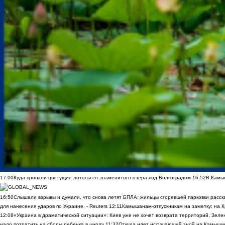
17:00
Куда пропали цветущие лотосы со знаменитого озера под Волгоградом
16:52
В Камы
16:50
Слышали взрывы и думали, что снова летят БПЛА: жильцы сгоревшей парковки расск
для нанесения ударов по Украине, - Reuters
12:11
Камышанам-отпускникам на заметку: на К
12:08
«Украина в драматической ситуации»: Киев уже не хочет возврата территорий, Зелен
надо потратить на сборы ребенка в школу
11:32
Откуда идет иссушающий зной на Камыши