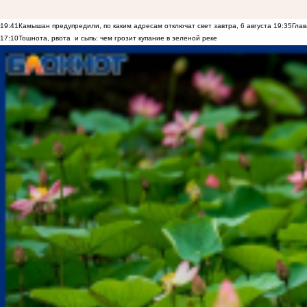
19:41
Камышан предупредили, по каким адресам отключат свет завтра, 6 августа
19:35
Глав
17:10
Тошнота, рвота и сыпь: чем грозит купание в зеленой реке