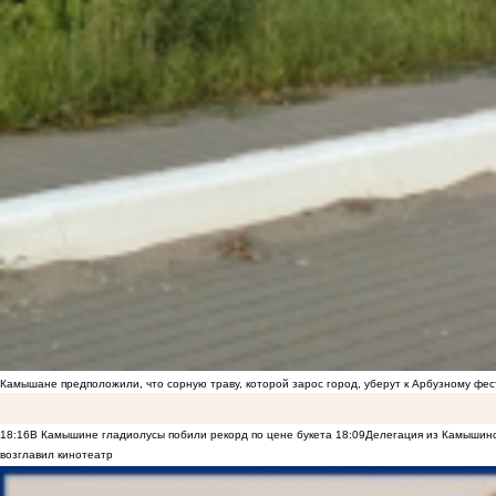
Камышане предположили, что сорную траву, которой зарос город, уберут к Арбузному фе
18:16
В Камышине гладиолусы побили рекорд по цене букета
18:09
Делегация из Камышинс
возглавил кинотеатр