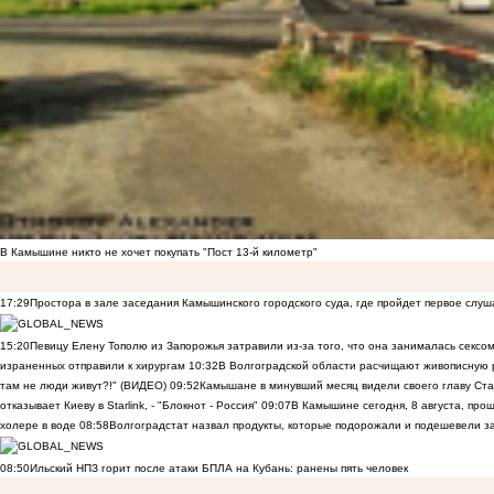
В Камышине никто не хочет покупать "Пост 13-й километр"
17:29
Простора в зале заседания Камышинского городского суда, где пройдет первое слуш
15:20
Певицу Елену Тополю из Запорожья затравили из-за того, что она занималась сексом
израненных отправили к хирургам
10:32
В Волгоградской области расчищают живописную р
там не люди живут?!" (ВИДЕО)
09:52
Камышане в минувший месяц видели своего главу Ста
отказывает Киеву в Starlink, - "Блокнот - Россия"
09:07
В Камышине сегодня, 8 августа, пр
холере в воде
08:58
Волгоградстат назвал продукты, которые подорожали и подешевели 
08:50
Ильский НПЗ горит после атаки БПЛА на Кубань: ранены пять человек