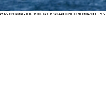
10:28
О сумасшедшем зное, который накроет Камышин, экстренно предупредили в ГУ МЧС