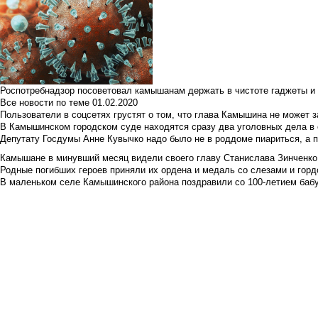
Роспотребнадзор посоветовал камышанам держать в чистоте гаджеты и 
Все новости по теме
01.02.2020
Пользователи в соцсетях грустят о том, что глава Камышина не может з
В Камышинском городском суде находятся сразу два уголовных дела в о
Депутату Госдумы Анне Кувычко надо было не в роддоме пиариться, а 
Камышане в минувший месяц видели своего главу Станислава Зинченко р
Родные погибших героев приняли их ордена и медаль со слезами и гор
В маленьком селе Камышинского района поздравили со 100-летием баб