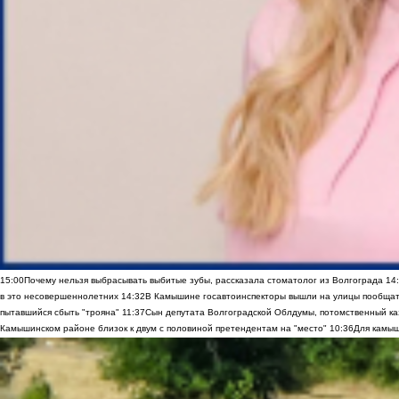
15:00
Почему нельзя выбрасывать выбитые зубы, рассказала стоматолог из Волгограда
14
в это несовершеннолетних
14:32
В Камышине госавтоинспекторы вышли на улицы пообщать
пытавшийся сбыть "трояна"
11:37
Сын депутата Волгоградской Облдумы, потомственный ка
Камышинском районе близок к двум с половиной претендентам на "место"
10:36
Для камыш