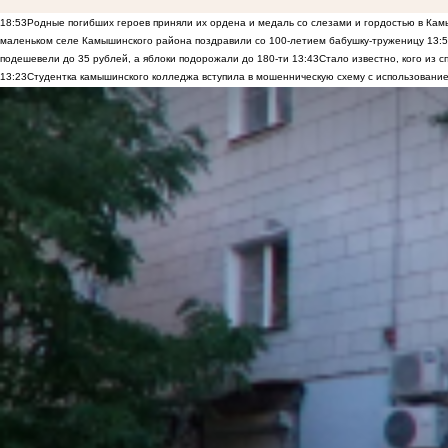
18:53
Родные погибших героев приняли их ордена и медаль со слезами и гордостью в Ка
маленьком селе Камышинского района поздравили со 100-летием бабушку-труженицу
13:
подешевели до 35 рублей, а яблоки подорожали до 180-ти
13:43
Стало известно, кого из
13:23
Студентка камышинского колледжа вступила в мошенническую схему с использование