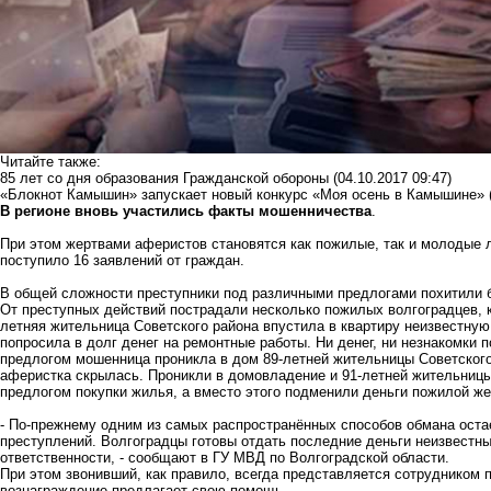
Читайте также:
85 лет со дня образования Гражданской обороны
(04.10.2017 09:47)
«Блокнот Камышин» запускает новый конкурс «Моя осень в Камышине»
В регионе вновь участились факты мошенничества
.
При этом жертвами аферистов становятся как пожилые, так и молодые 
поступило 16 заявлений от граждан.
В общей сложности преступники под различными предлогами похитили б
От преступных действий пострадали несколько пожилых волгоградцев, 
летняя жительница Советского района впустила в квартиру неизвестную
попросила в долг денег на ремонтные работы. Ни денег, ни незнакомки 
предлогом мошенница проникла в дом 89-летней жительницы Советского 
аферистка скрылась. Проникли в домовладение и 91-летней жительницы
предлогом покупки жилья, а вместо этого подменили деньги пожилой ж
- По-прежнему одним из самых распространённых способов обмана ост
преступлений. Волгоградцы готовы отдать последние деньги неизвестны
ответственности, - сообщают в ГУ МВД по Волгоградской области.
При этом звонивший, как правило, всегда представляется сотрудником 
вознаграждение предлагает свою помощь.