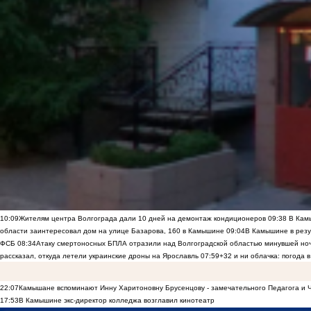
10:09
Жителям центра Волгограда дали 10 дней на демонтаж кондиционеров
09:38
В Камы
области заинтересовал дом на улице Базарова, 160 в Камышине
09:04
В Камышине в резу
ФСБ
08:34
Атаку смертоносных БПЛА отразили над Волгоградской областью минувшей но
рассказал, откуда летели украинские дроны на Ярославль
07:59
+32 и ни облачка: погода 
22:07
Камышане вспоминают Инну Харитоновну Брусенцову - замечательного Педагога и 
17:53
В Камышине экс-директор колледжа возглавил кинотеатр