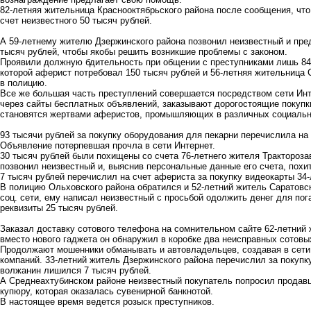
82-летняя жительница Краснооктябрьского района после сообщения, что
счет неизвестного 50 тысяч рублей.
А 59-летнему жителю Дзержинского района позвонил неизвестный и пред
тысяч рублей, чтобы якобы решить возникшие проблемы с законом.
Проявили должную бдительность при общении с преступниками лишь 84-
которой аферист потребовал 150 тысяч рублей и 56-летняя жительница
в полицию.
Все же большая часть преступлений совершается посредством сети Инт
через сайты бесплатных объявлений, заказывают дорогостоящие покупк
становятся жертвами аферистов, промышляющих в различных социальн
93 тысячи рублей за покупку оборудования для пекарни перечислила на 
Объявление потерпевшая прочла в сети Интернет.
30 тысяч рублей были похищены со счета 76-летнего жителя Трактороза
позвонил неизвестный и, выяснив персональные данные его счета, похи
7 тысяч рублей перечислил на счет афериста за покупку видеокарты 34-
В полицию Ольховского района обратился и 52-летний житель Саратовск
соц. сети, ему написал неизвестный с просьбой одолжить денег для по
реквизиты 25 тысяч рублей.
Заказал доставку сотового телефона на сомнительном сайте 62-летний
вместо нового гаджета он обнаружил в коробке два неисправных сотовы
Продолжают мошенники обманывать и автовладельцев, создавая в сет
компаний. 33-летний житель Дзержинского района перечислил за покупку
волжанин лишился 7 тысяч рублей.
А Среднеахтубинском районе неизвестный покупатель попросил продавц
купюру, которая оказалась сувенирной банкнотой.
В настоящее время ведется розыск преступников.