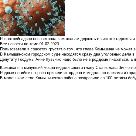
Роспотребнадзор посоветовал камышанам держать в чистоте гаджеты и 
Все новости по теме
01.02.2020
Пользователи в соцсетях грустят о том, что глава Камышина не может з
В Камышинском городском суде находятся сразу два уголовных дела в о
Депутату Госдумы Анне Кувычко надо было не в роддоме пиариться, а 
Камышане в минувший месяц видели своего главу Станислава Зинченко р
Родные погибших героев приняли их ордена и медаль со слезами и гор
В маленьком селе Камышинского района поздравили со 100-летием баб