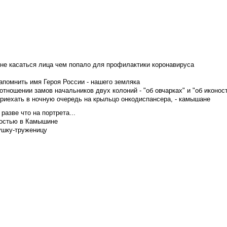
не касаться лица чем попало для профилактики коронавируса
апомнить имя Героя России - нашего земляка
тношении замов начальников двух колоний - "об овчарках" и "об иконос
приехать в ночную очередь на крыльцо онкодиспансера, - камышане
азве что на портрета...
достью в Камышине
ушку-труженицу