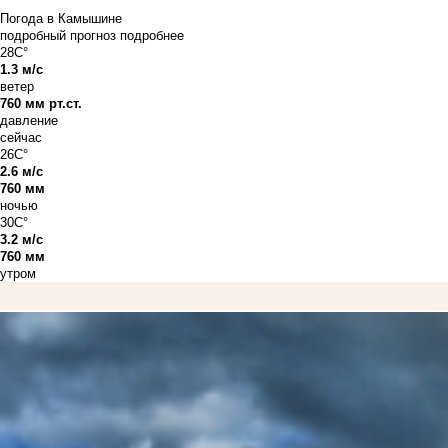
Погода в Камышине
подробный прогноз
подробнее
28C°
1.3 м/с
ветер
760 мм рт.ст.
давление
сейчас
26C°
2.6 м/с
760 мм
ночью
30C°
3.2 м/с
760 мм
утром