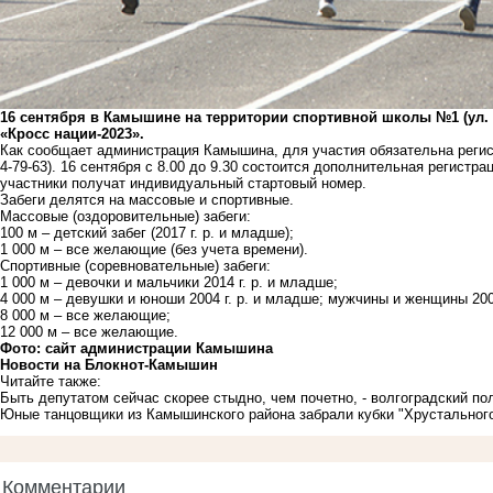
16 сентября в Камышине на территории спортивной школы №1 (ул. 
«Кросс нации-2023».
Как сообщает администрация Камышина, для участия обязательна регист
4-79-63). 16 сентября с 8.00 до 9.30 состоится дополнительная регистр
участники получат индивидуальный стартовый номер.
Забеги делятся на массовые и спортивные.
Массовые (оздоровительные) забеги:
100 м – детский забег (2017 г. р. и младше);
1 000 м – все желающие (без учета времени).
Спортивные (соревновательные) забеги:
1 000 м – девочки и мальчики 2014 г. р. и младше;
4 000 м – девушки и юноши 2004 г. р. и младше; мужчины и женщины 2003
8 000 м – все желающие;
12 000 м – все желающие.
Фото: сайт администрации Камышина
Новости на Блoкнoт-Камышин
Читайте также:
Быть депутатом сейчас скорее стыдно, чем почетно, - волгоградский п
Юные танцовщики из Камышинского района забрали кубки "Хрустальног
Комментарии