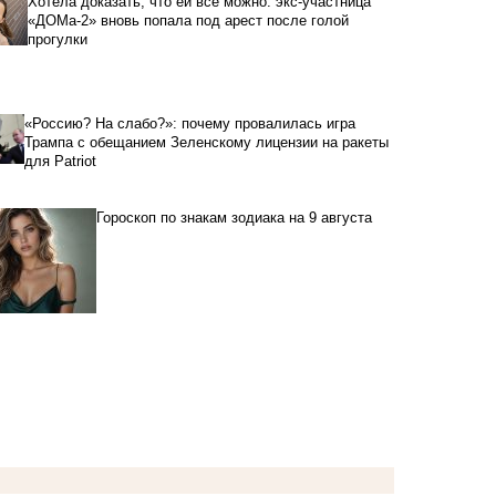
Хотела доказать, что ей все можно: экс-участница
«ДОМа-2» вновь попала под арест после голой
прогулки
«Россию? На слабо?»: почему провалилась игра
Трампа с обещанием Зеленскому лицензии на ракеты
для Patriot
Гороскоп по знакам зодиака на 9 августа