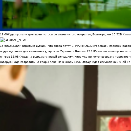
17:00
Куда пропали цветущие лотосы со знаменитого озера под Волгоградом
16:52
В Камы
16:50
Слышали взрывы и думали, что снова летят БПЛА: жильцы сгоревшей парковки расск
подразделение для нанесения ударов по Украине, - Reuters
12:11
Камышанам-отпускникам н
литров
12:08
«Украина в драматической ситуации»: Киев уже не хочет возврата территорий
которую надо потратить на сборы ребенка в школу
11:32
Откуда идет иссушающий зной н