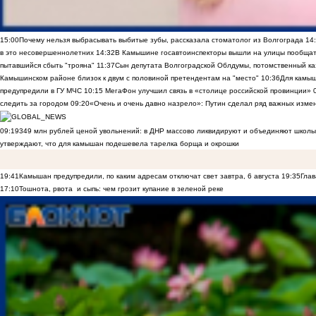
15:00
Почему нельзя выбрасывать выбитые зубы, рассказала стоматолог из Волгограда
14
в это несовершеннолетних
14:32
В Камышине госавтоинспекторы вышли на улицы пообщать
пытавшийся сбыть "трояна"
11:37
Сын депутата Волгоградской Облдумы, потомственный ка
Камышинском районе близок к двум с половиной претендентам на "место"
10:36
Для камы
предупредили в ГУ МЧС
10:15
МегаФон улучшил связь в «столице российской провинции»
следить за городом
09:20
«Очень и очень давно назрело»: Путин сделал ряд важных изме
09:19
349 млн рублей ценой увольнений: в ДНР массово ликвидируют и объединяют школы
утверждают, что для камышан подешевела тарелка борща и окрошки
19:41
Камышан предупредили, по каким адресам отключат свет завтра, 6 августа
19:35
Глав
17:10
Тошнота, рвота и сыпь: чем грозит купание в зеленой реке