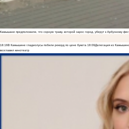
Камышане предположили, что сорную траву, которой зарос город, уберут к Арбузному фе
18:16
В Камышине гладиолусы побили рекорд по цене букета
18:09
Делегация из Камышинс
возглавил кинотеатр