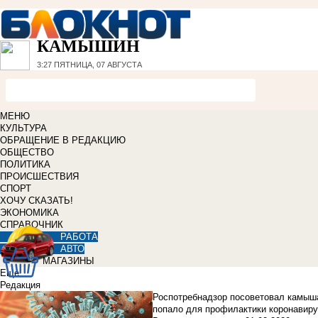
КАМЫШИН
3:27
ПЯТНИЦА, 07 АВГУСТА
МЕНЮ
КУЛЬТУРА
ОБРАЩЕНИЕ В РЕДАКЦИЮ
ОБЩЕСТВО
ПОЛИТИКА
ПРОИСШЕСТВИЯ
СПОРТ
ХОЧУ СКАЗАТЬ!
ЭКОНОМИКА
СПРАВОЧНИК
РАБОТА
АВТО
МАГАЗИНЫ
Еще
Редакция
Роспотребнадзор посоветовал камыша
попало для профилактики коронавир