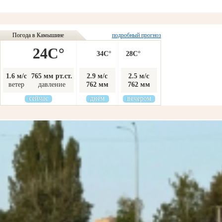
Погода в Камышине
подробный прогноз
24C°
34C°
28C°
1.6 м/с
765 мм рт.ст.
2.9 м/с
2.5 м/с
ветер
давление
762 мм
762 мм
сейчас
днём
вечером