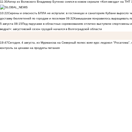
11:30
Актер из Волжского Владимир Бутенко снялся в новом сериале «Коп-звезда» на ТНТ
10:22
Сирены и опасность БПЛА не испугали: в гостиницах и санаториях Кубани выросло 
доставку бюллетеней по городам и поселкам
09:32
Камышанам понравилось выращивать п
5 августа
08:15
Под парусами в областных соревнованиях отлично выступили спортсмены 
ведра!»: августовский сезон груздей начался в Волгоградской области
19:47
Сегодня, 4 августа, из Мурманска на Северный полюс взял курс ледокол "Росатома",
контроль за ценами на продукты питания