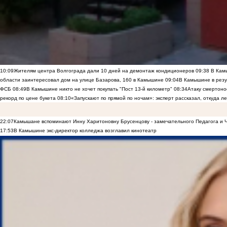
10:09
Жителям центра Волгограда дали 10 дней на демонтаж кондиционеров
09:38
В Камы
области заинтересовал дом на улице Базарова, 160 в Камышине
09:04
В Камышине в резу
ФСБ
08:49
В Камышине никто не хочет покупать "Пост 13-й километр"
08:34
Атаку смертоно
рекорд по цене букета
08:10
«Запускают по прямой по ночам»: эксперт рассказал, откуда 
22:07
Камышане вспоминают Инну Харитоновну Брусенцову - замечательного Педагога и 
17:53
В Камышине экс-директор колледжа возглавил кинотеатр