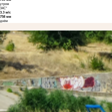
утром
34C°
3.3 м/с
758 мм
днём