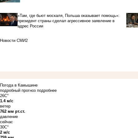
«Там, где бьют москаля, Польша оказывает помощь»:
президент страны сделал агрессивное заявление в
адрес России
Новости СМИ2
Погода в Камышине
подробный прогноз
подробнее
26C°
1.4 м/с
ветер
762 мм рт.ст.
давление
сейчас
30C°
2 м/с
759 мм