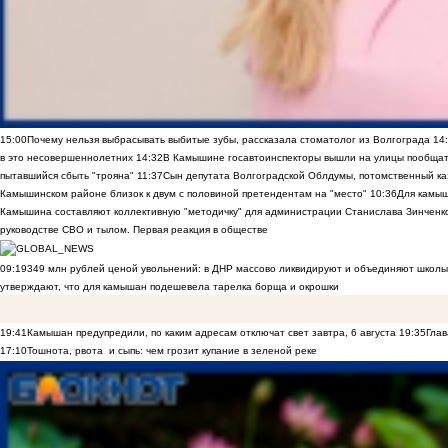
15:00
Почему нельзя выбрасывать выбитые зубы, рассказала стоматолог из Волгограда
14
в это несовершеннолетних
14:32
В Камышине госавтоинспекторы вышли на улицы пообщать
пытавшийся сбыть "трояна"
11:37
Сын депутата Волгоградской Облдумы, потомственный ка
Камышинском районе близок к двум с половиной претендентам на "место"
10:36
Для камы
Камышина составляют коллективную "методичку" для администрации Станислава Зинченко,
руководстве СВО и тылом. Первая реакция в обществе
09:19
349 млн рублей ценой увольнений: в ДНР массово ликвидируют и объединяют школы
утверждают, что для камышан подешевела тарелка борща и окрошки
19:41
Камышан предупредили, по каким адресам отключат свет завтра, 6 августа
19:35
Глав
17:10
Тошнота, рвота и сыпь: чем грозит купание в зеленой реке