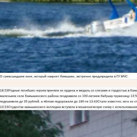
О сумасшедшем зное, который накроет Камышин, экстренно предупредили в ГУ МЧС
18:53
Родные погибших героев приняли их ордена и медаль со слезами и гордостью в Ка
маленьком селе Камышинского района поздравили со 100-летием бабушку-труженицу
13:
подешевели до 35 рублей, а яблоки подорожали до 180-ти
13:43
Стало известно, кого из
13:23
Студентка камышинского колледжа вступила в мошенническую схему с использование