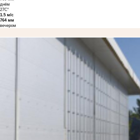
днём
27C°
1.5 м/с
764 мм
вечером