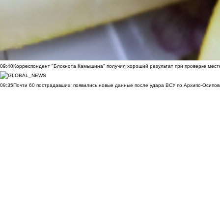
09:40
Корреспондент "Блокнота Камышина" получил хороший результат при проверке мест
09:35
Почти 60 пострадавших: появились новые данные после удара ВСУ по Архипо-Осипов