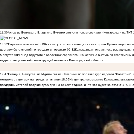
11:30
Актер из Волжского Владимир Бутенко снялся в новом сериале «Коп-звезда» на ТНТ
10:22
Сирены и опасность БПЛА не испугали: в гостиницах и санаториях Кубани выросло 
доставку бюллетеней по городам и поселкам
09:32
Камышанам понравилось выращивать п
5 августа
08:15
Под парусами в областных соревнованиях отлично выступили спортсмены 
ведра!»: августовский сезон груздей начался в Волгоградской области
19:47
Сегодня, 4 августа, из Мурманска на Северный полюс взял курс ледокол "Росатома",
контроль за ценами на продукты питания
18:09
На центральном рынке Камышина выставили
предпринимателей получил субсидию на объект отдыха, и что это будет за объект
17:33
Ро