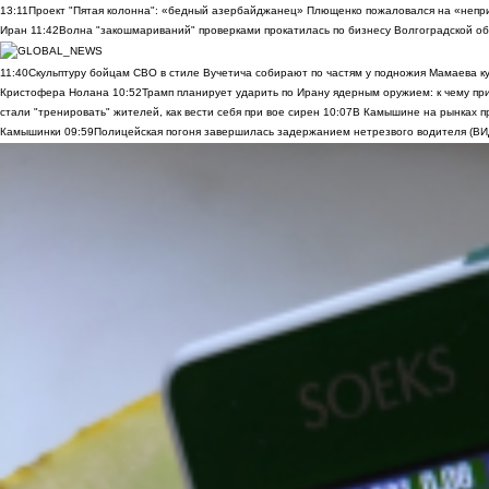
13:11
Проект "Пятая колонна": «бедный азербайджанец» Плющенко пожаловался на «непри
Иран
11:42
Волна "закошмариваний" проверками прокатилась по бизнесу Волгоградской обла
11:40
Скульптуру бойцам СВО в стиле Вучетича собирают по частям у подножия Мамаева к
Кристофера Нолана
10:52
Трамп планирует ударить по Ирану ядерным оружием: к чему при
стали "тренировать" жителей, как вести себя при вое сирен
10:07
В Камышине на рынках п
Камышинки
09:59
Полицейская погоня завершилась задержанием нетрезвого водителя (В