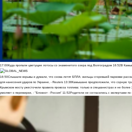
17:00
Куда пропали цветущие лотосы со знаменитого озера под Волгоградом
16:52
В Камы
16:50
Слышали взрывы и думали, что снова летят БПЛА: жильцы сгоревшей парковки расск
для нанесения ударов по Украине, - Reuters
13:38
Камышане предположили, что сорную трав
Крымском мосту ужесточили правила провоза топлива: только в спецканистрах и не более
умоляет о перемирии, - "Блокнот - Россия"
11:52
Родители не согласились с экспертами по