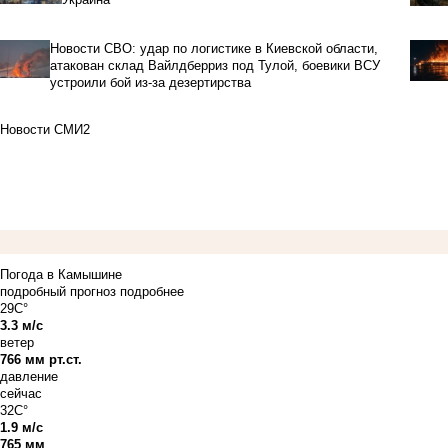
Новости СВО: удар по логистике в Киевской области,
атакован склад Вайлдберриз под Тулой, боевики ВСУ
устроили бой из-за дезертирства
Новости СМИ2
Погода в Камышине
подробный прогноз
подробнее
29C°
3.3 м/с
ветер
766 мм рт.ст.
давление
сейчас
32C°
1.9 м/с
765 мм