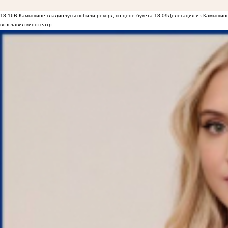
18:16
В Камышине гладиолусы побили рекорд по цене букета
18:09
Делегация из Камышинс
возглавил кинотеатр