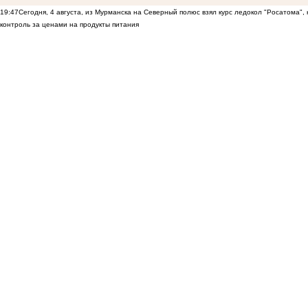
19:47
Сегодня, 4 августа, из Мурманска на Северный полюс взял курс ледокол "Росатома",
контроль за ценами на продукты питания