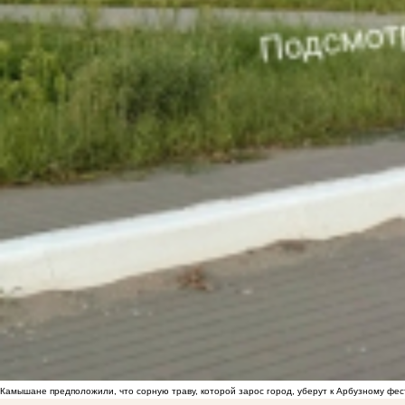
Камышане предположили, что сорную траву, которой зарос город, уберут к Арбузному фе