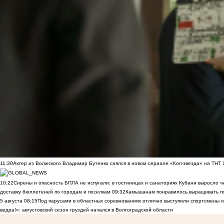
11:30
Актер из Волжского Владимир Бутенко снялся в новом сериале «Коп-звезда» на ТНТ
10:22
Сирены и опасность БПЛА не испугали: в гостиницах и санаториях Кубани выросло 
доставку бюллетеней по городам и поселкам
09:32
Камышанам понравилось выращивать п
5 августа
08:15
Под парусами в областных соревнованиях отлично выступили спортсмены 
ведра!»: августовский сезон груздей начался в Волгоградской области