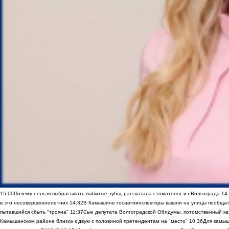
15:00
Почему нельзя выбрасывать выбитые зубы, рассказала стоматолог из Волгограда
14
в это несовершеннолетних
14:32
В Камышине госавтоинспекторы вышли на улицы пообщать
пытавшийся сбыть "трояна"
11:37
Сын депутата Волгоградской Облдумы, потомственный ка
Камышинском районе близок к двум с половиной претендентам на "место"
10:36
Для камы