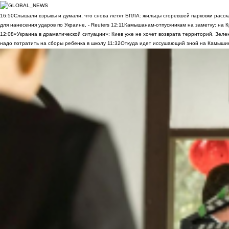
16:50
Слышали взрывы и думали, что снова летят БПЛА: жильцы сгоревшей парковки расск
для нанесения ударов по Украине, - Reuters
12:11
Камышанам-отпускникам на заметку: на К
12:08
«Украина в драматической ситуации»: Киев уже не хочет возврата территорий, Зелен
надо потратить на сборы ребенка в школу
11:32
Откуда идет иссушающий зной на Камыши