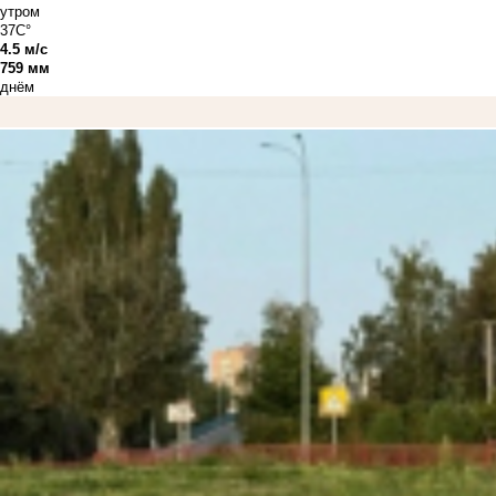
утром
37C°
4.5 м/с
759 мм
днём