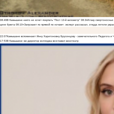
08:49
В Камышине никто не хочет покупать "Пост 13-й километр"
08:34
Атаку смертоносных
цене букета
08:10
«Запускают по прямой по ночам»: эксперт рассказал, откуда летели укр
22:07
Камышане вспоминают Инну Харитоновну Брусенцову - замечательного Педагога и 
17:53
В Камышине экс-директор колледжа возглавил кинотеатр