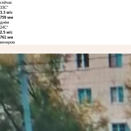
сейчас
33C°
3.3 м/с
759 мм
днём
24C°
2.5 м/с
761 мм
вечером