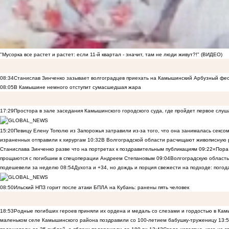
"Мусорка все растет и растет: если 11-й квартал - значит, там не люди живут?!" (ВИДЕО)
08:34
Станислав Зинченко зазывает волгоградцев приехать на Камышинский Арбузный фес
08:05
В Камышине немного отступит сумасшедшая жара
17:29
Простора в зале заседания Камышинского городского суда, где пройдет первое слуш
15:20
Певицу Елену Тополю из Запорожья затравили из-за того, что она занималась сексом
израненных отправили к хирургам
10:32
В Волгоградской области расчищают живописную р
Станислава Зинченко разве что на портретах к поздравительным публикациям
09:22
«Пора 
прощаются с погибшим в спецоперации Андреем Степановым
09:04
Волгоградскую область
подешевели за неделю
08:54
Духота и +34, но дождь и порция свежести на подходе: погод
08:50
Ильский НПЗ горит после атаки БПЛА на Кубань: ранены пять человек
18:53
Родные погибших героев приняли их ордена и медаль со слезами и гордостью в Ка
маленьком селе Камышинского района поздравили со 100-летием бабушку-труженицу
13: