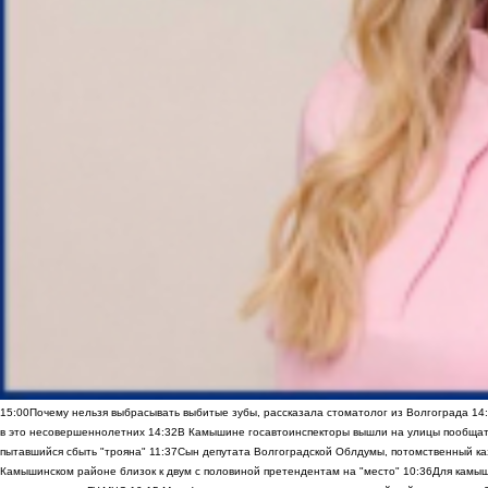
15:00
Почему нельзя выбрасывать выбитые зубы, рассказала стоматолог из Волгограда
14
в это несовершеннолетних
14:32
В Камышине госавтоинспекторы вышли на улицы пообщать
пытавшийся сбыть "трояна"
11:37
Сын депутата Волгоградской Облдумы, потомственный ка
Камышинском районе близок к двум с половиной претендентам на "место"
10:36
Для камы