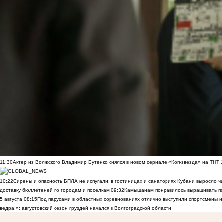
11:30
Актер из Волжского Владимир Бутенко снялся в новом сериале «Коп-звезда» на ТНТ
10:22
Сирены и опасность БПЛА не испугали: в гостиницах и санаториях Кубани выросло 
доставку бюллетеней по городам и поселкам
09:32
Камышанам понравилось выращивать п
5 августа
08:15
Под парусами в областных соревнованиях отлично выступили спортсмены 
ведра!»: августовский сезон груздей начался в Волгоградской области