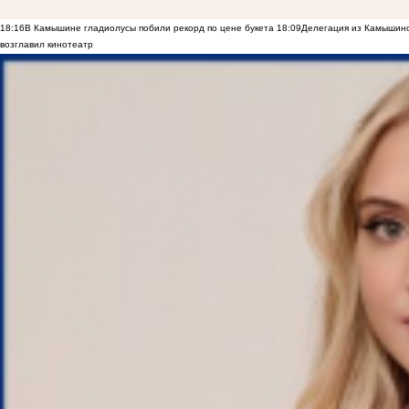
18:16
В Камышине гладиолусы побили рекорд по цене букета
18:09
Делегация из Камышинс
возглавил кинотеатр