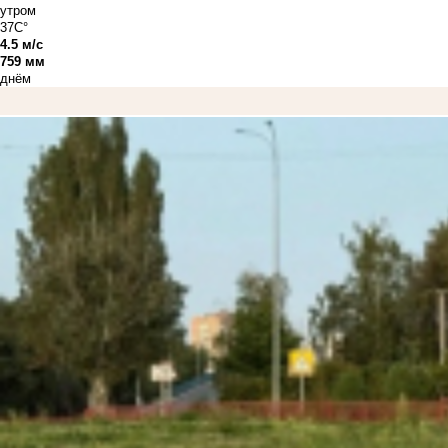
утром
37C°
4.5 м/с
759 мм
днём