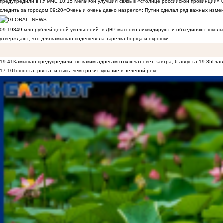
предупредили в ГУ МЧС
10:15
МегаФон улучшил связь в «столице российской провинции»
следить за городом
09:20
«Очень и очень давно назрело»: Путин сделал ряд важных изме
09:19
349 млн рублей ценой увольнений: в ДНР массово ликвидируют и объединяют школы
утверждают, что для камышан подешевела тарелка борща и окрошки
19:41
Камышан предупредили, по каким адресам отключат свет завтра, 6 августа
19:35
Глав
17:10
Тошнота, рвота и сыпь: чем грозит купание в зеленой реке