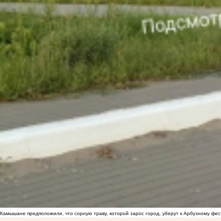
Камышане предположили, что сорную траву, которой зарос город, уберут к Арбузному фе