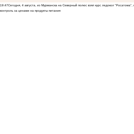
19:47
Сегодня, 4 августа, из Мурманска на Северный полюс взял курс ледокол "Росатома",
контроль за ценами на продукты питания