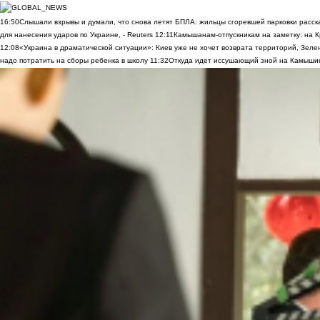
16:50
Слышали взрывы и думали, что снова летят БПЛА: жильцы сгоревшей парковки расск
для нанесения ударов по Украине, - Reuters
12:11
Камышанам-отпускникам на заметку: на К
12:08
«Украина в драматической ситуации»: Киев уже не хочет возврата территорий, Зелен
надо потратить на сборы ребенка в школу
11:32
Откуда идет иссушающий зной на Камыши