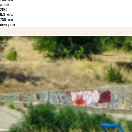
днём
28C°
0.9 м/с
759 мм
вечером