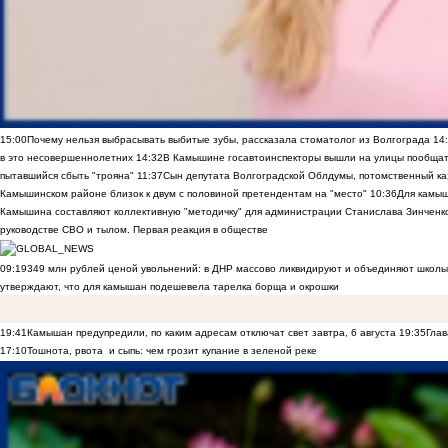
15:00
Почему нельзя выбрасывать выбитые зубы, рассказала стоматолог из Волгограда
14
в это несовершеннолетних
14:32
В Камышине госавтоинспекторы вышли на улицы пообщать
пытавшийся сбыть "трояна"
11:37
Сын депутата Волгоградской Облдумы, потомственный ка
Камышинском районе близок к двум с половиной претендентам на "место"
10:36
Для камы
Камышина составляют коллективную "методичку" для администрации Станислава Зинченко,
руководстве СВО и тылом. Первая реакция в обществе
09:19
349 млн рублей ценой увольнений: в ДНР массово ликвидируют и объединяют школы
утверждают, что для камышан подешевела тарелка борща и окрошки
19:41
Камышан предупредили, по каким адресам отключат свет завтра, 6 августа
19:35
Глав
17:10
Тошнота, рвота и сыпь: чем грозит купание в зеленой реке