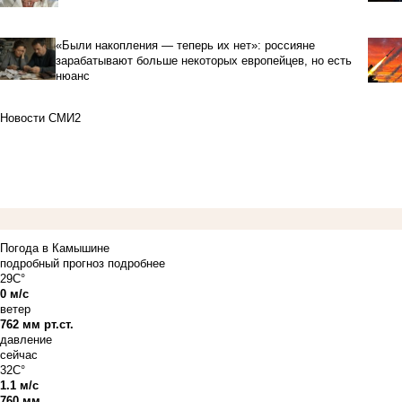
«Были накопления — теперь их нет»: россияне
зарабатывают больше некоторых европейцев, но есть
нюанс
Новости СМИ2
Погода в Камышине
подробный прогноз
подробнее
29C°
0 м/с
ветер
762 мм рт.ст.
давление
сейчас
32C°
1.1 м/с
760 мм