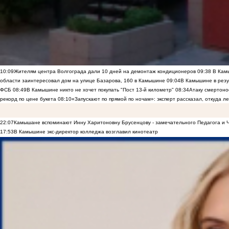
10:09
Жителям центра Волгограда дали 10 дней на демонтаж кондиционеров
09:38
В Камы
области заинтересовал дом на улице Базарова, 160 в Камышине
09:04
В Камышине в резу
ФСБ
08:49
В Камышине никто не хочет покупать "Пост 13-й километр"
08:34
Атаку смертоно
рекорд по цене букета
08:10
«Запускают по прямой по ночам»: эксперт рассказал, откуда 
22:07
Камышане вспоминают Инну Харитоновну Брусенцову - замечательного Педагога и 
17:53
В Камышине экс-директор колледжа возглавил кинотеатр