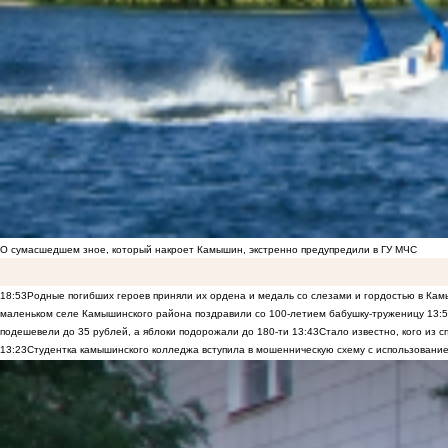
О сумасшедшем зное, который накроет Камышин, экстренно предупредили в ГУ МЧС
18:53
Родные погибших героев приняли их ордена и медаль со слезами и гордостью в Ка
маленьком селе Камышинского района поздравили со 100-летием бабушку-труженицу
13:
подешевели до 35 рублей, а яблоки подорожали до 180-ти
13:43
Стало известно, кого из
13:23
Студентка камышинского колледжа вступила в мошенническую схему с использование