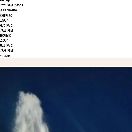
ветер
759 мм рт.ст.
давление
сейчас
19C°
4.5 м/с
762 мм
ночью
23C°
8.2 м/с
764 мм
утром