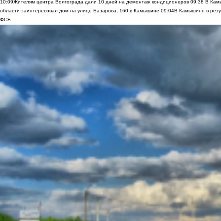
10:09
Жителям центра Волгограда дали 10 дней на демонтаж кондиционеров
09:38
В Камы
области заинтересовал дом на улице Базарова, 160 в Камышине
09:04
В Камышине в резу
ФСБ