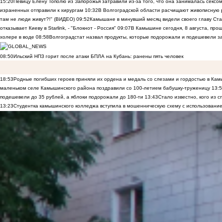
15:20
Певицу Елену Тополю из Запорожья затравили из-за того, что она занималась сексом
израненных отправили к хирургам
10:32
В Волгоградской области расчищают живописную р
там не люди живут?!" (ВИДЕО)
09:52
Камышане в минувший месяц видели своего главу Ста
отказывает Киеву в Starlink, - "Блокнот - Россия"
09:07
В Камышине сегодня, 8 августа, пр
холере в воде
08:58
Волгоградстат назвал продукты, которые подорожали и подешевели 
08:50
Ильский НПЗ горит после атаки БПЛА на Кубань: ранены пять человек
18:53
Родные погибших героев приняли их ордена и медаль со слезами и гордостью в Ка
маленьком селе Камышинского района поздравили со 100-летием бабушку-труженицу
13:
подешевели до 35 рублей, а яблоки подорожали до 180-ти
13:43
Стало известно, кого из
13:23
Студентка камышинского колледжа вступила в мошенническую схему с использование