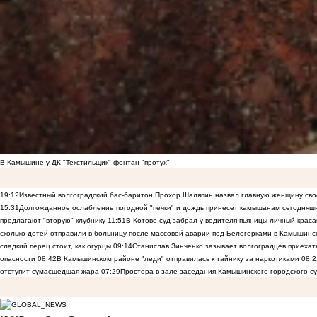
В Камышине у ДК "Текстильщик" фонтан "протух"
19:12
Известный волгоградский бас-баритон Прохор Шаляпин назвал главную женщину св
15:31
Долгожданное ослабление погодной "печки" и дождь принесет камышанам сегодняш
предлагают "вторую" клубнику
11:51
В Котово суд забрал у водителя-пьяницы личный краса
сколько детей отправили в больницу после массовой аварии под Белогорками в Камышин
сладкий перец стоит, как огурцы
09:14
Станислав Зинченко зазывает волгоградцев приехат
опасности
08:42
В Камышинском районе "леди" отправилась к тайнику за наркотиками
08:2
отступит сумасшедшая жара
07:29
Простора в зале заседания Камышинского городского су