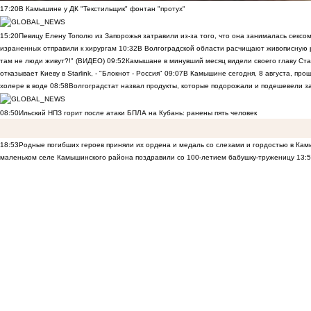
17:20
В Камышине у ДК "Текстильщик" фонтан "протух"
15:20
Певицу Елену Тополю из Запорожья затравили из-за того, что она занималась сексом
израненных отправили к хирургам
10:32
В Волгоградской области расчищают живописную р
там не люди живут?!" (ВИДЕО)
09:52
Камышане в минувший месяц видели своего главу Ста
отказывает Киеву в Starlink, - "Блокнот - Россия"
09:07
В Камышине сегодня, 8 августа, пр
холере в воде
08:58
Волгоградстат назвал продукты, которые подорожали и подешевели 
08:50
Ильский НПЗ горит после атаки БПЛА на Кубань: ранены пять человек
18:53
Родные погибших героев приняли их ордена и медаль со слезами и гордостью в Ка
маленьком селе Камышинского района поздравили со 100-летием бабушку-труженицу
13: