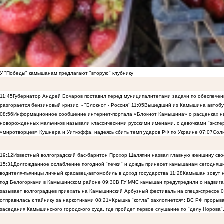
У "Победы" камышанам предлагают "вторую" клубнику
11:45
Губернатор Андрей Бочаров поставил перед муниципалитетами задачи по обеспечен
разгорается бензиновый кризис, - "Блокнот - Россия"
11:05
Вышедший из Камышина автобус
08:56
Информационное сообщение интернет-портала «Блокнот Камышина» о расценках на
новорожденных мальчиков называли классическими русскими именами, с девочками "эксп
«миротворцев» Кушнера и Уиткоффа, надеясь сбить темп ударов РФ по Украине
07:07
Солн
19:12
Известный волгоградский бас-баритон Прохор Шаляпин назвал главную женщину св
15:31
Долгожданное ослабление погодной "печки" и дождь принесет камышанам сегодняш
водителя-пьяницы личный красавец-автомобиль в доход государства
11:28
Камышан зовут н
под Белогорками в Камышинском районе
09:30
В ГУ МЧС камышан предупредили о надвига
зазывает волгоградцев приехать на Камышинский Арбузный фестиваль на спецэкспрессе
0
отправилась к тайнику за наркотиками
08:21
«Крышка "котла" захлопнется»: ВС РФ прорыва
заседания Камышинского городского суда, где пройдет первое слушание по "делу Норова"