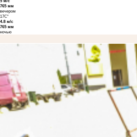
5 м/с
765 мм
вечером
17C°
4.8 м/с
765 мм
ночью