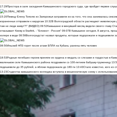
17:29
Простора в зале заседания Камышинского городского суда, где пройдет первое слуш
15:20
Певицу Елену Тополю из Запорожья затравили из-за того, что она занималась сексом
израненных отправили к хирургам
10:32
В Волгоградской области расчищают живописную р
там не люди живут?!" (ВИДЕО)
09:52
Камышане в минувший месяц видели своего главу Ста
отказывает Киеву в Starlink, - "Блокнот - Россия"
09:07
В Камышине сегодня, 8 августа, пр
холере в воде
08:58
Волгоградстат назвал продукты, которые подорожали и подешевели 
08:50
Ильский НПЗ горит после атаки БПЛА на Кубань: ранены пять человек
18:53
Родные погибших героев приняли их ордена и медаль со слезами и гордостью в Ка
маленьком селе Камышинского района поздравили со 100-летием бабушку-труженицу
13:
подешевели до 35 рублей, а яблоки подорожали до 180-ти
13:43
Стало известно, кого из
13:23
Студентка камышинского колледжа вступила в мошенническую схему с использование