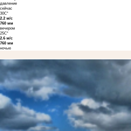
давление
сейчас
30C°
2.2 м/с
760 мм
вечером
25C°
2.6 м/с
760 мм
ночью