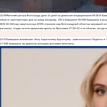
10:09
Жителям центра Волгограда дали 10 дней на демонтаж кондиционеров
09:38
В Камы
области заинтересовал дом на улице Базарова, 160 в Камышине
09:04
В Камышине в резу
ФСБ
08:34
Атаку смертоносных БПЛА отразили над Волгоградской областью минувшей но
рассказал, откуда летели украинские дроны на Ярославль
07:59
+32 и ни облачка: погода 
22:07
Камышане вспоминают Инну Харитоновну Брусенцову - замечательного Педагога и 
17:53
В Камышине экс-директор колледжа возглавил кинотеатр