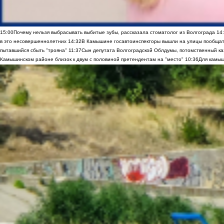
15:00
Почему нельзя выбрасывать выбитые зубы, рассказала стоматолог из Волгограда
14
в это несовершеннолетних
14:32
В Камышине госавтоинспекторы вышли на улицы пообщать
пытавшийся сбыть "трояна"
11:37
Сын депутата Волгоградской Облдумы, потомственный ка
Камышинском районе близок к двум с половиной претендентам на "место"
10:36
Для камыш