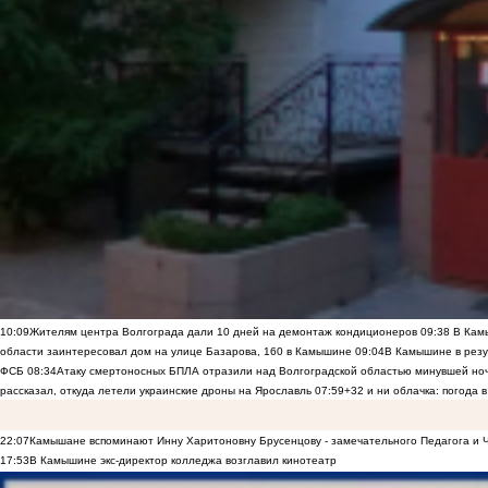
10:09
Жителям центра Волгограда дали 10 дней на демонтаж кондиционеров
09:38
В Камы
области заинтересовал дом на улице Базарова, 160 в Камышине
09:04
В Камышине в резу
ФСБ
08:34
Атаку смертоносных БПЛА отразили над Волгоградской областью минувшей но
рассказал, откуда летели украинские дроны на Ярославль
07:59
+32 и ни облачка: погода 
22:07
Камышане вспоминают Инну Харитоновну Брусенцову - замечательного Педагога и 
17:53
В Камышине экс-директор колледжа возглавил кинотеатр