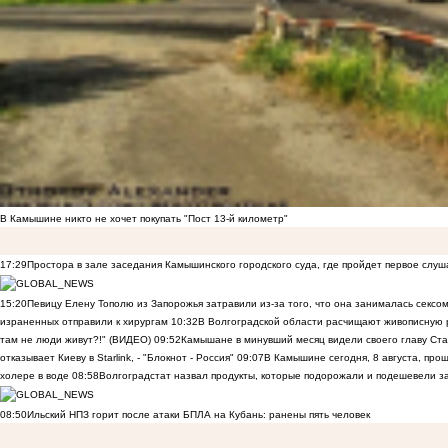
В Камышине никто не хочет покупать "Пост 13-й километр"
17:29
Простора в зале заседания Камышинского городского суда, где пройдет первое слуш
15:20
Певицу Елену Тополю из Запорожья затравили из-за того, что она занималась сексом
израненных отправили к хирургам
10:32
В Волгоградской области расчищают живописную р
там не люди живут?!" (ВИДЕО)
09:52
Камышане в минувший месяц видели своего главу Ста
отказывает Киеву в Starlink, - "Блокнот - Россия"
09:07
В Камышине сегодня, 8 августа, пр
холере в воде
08:58
Волгоградстат назвал продукты, которые подорожали и подешевели 
08:50
Ильский НПЗ горит после атаки БПЛА на Кубань: ранены пять человек