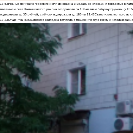
18:53
Родные погибших героев приняли их ордена и медаль со слезами и гордостью в Ка
маленьком селе Камышинского района поздравили со 100-летием бабушку-труженицу
13:
подешевели до 35 рублей, а яблоки подорожали до 180-ти
13:43
Стало известно, кого из
13:23
Студентка камышинского колледжа вступила в мошенническую схему с использование