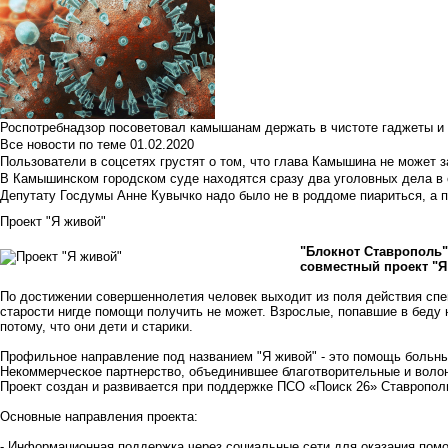
Роспотребнадзор посоветовал камышанам держать в чистоте гаджеты и 
Все новости по теме
01.02.2020
Пользователи в соцсетях грустят о том, что глава Камышина не может з
В Камышинском городском суде находятся сразу два уголовных дела в о
Депутату Госдумы Анне Кувычко надо было не в роддоме пиариться, а 
Проект "Я живой"
"Блокнот Ставрополь"
совместный проект "Я
По достижении совершеннолетия человек выходит из поля действия сп
старости нигде помощи получить не может. Взрослые, попавшие в беду 
потому, что они дети и старики.
Профильное направление под названием "Я живой" - это помощь больн
Некоммерческое партнерство, объединившее благотворительные и волон
Проект создан и развивается при поддержке ПСО «Поиск 26» Ставропол
Основные направления проекта:
- Информационная поддержка через социальные сети для оказания по