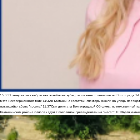
15:00
Почему нельзя выбрасывать выбитые зубы, рассказала стоматолог из Волгограда
14
в это несовершеннолетних
14:32
В Камышине госавтоинспекторы вышли на улицы пообщать
пытавшийся сбыть "трояна"
11:37
Сын депутата Волгоградской Облдумы, потомственный ка
Камышинском районе близок к двум с половиной претендентам на "место"
10:36
Для камыш