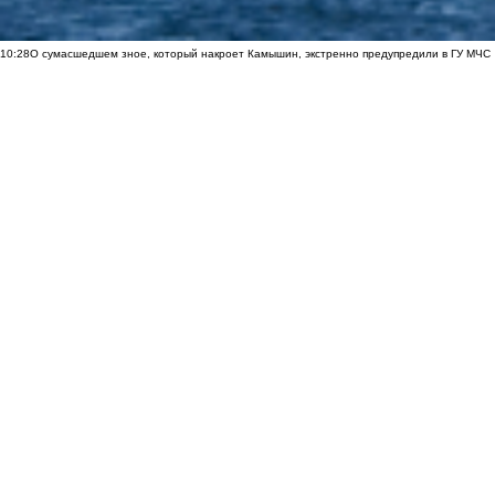
10:28
О сумасшедшем зное, который накроет Камышин, экстренно предупредили в ГУ МЧС