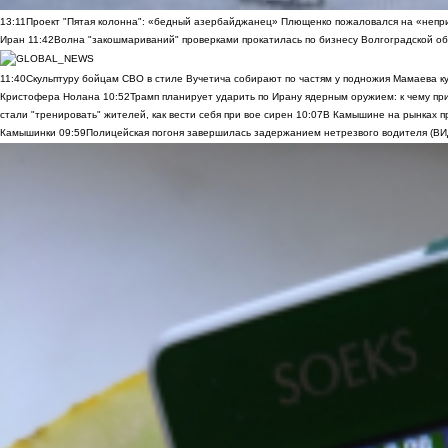
13:11
Проект "Пятая колонна": «бедный азербайджанец» Плющенко пожаловался на «непри
Иран
11:42
Волна "закошмариваний" проверками прокатилась по бизнесу Волгоградской обла
11:40
Скульптуру бойцам СВО в стиле Вучетича собирают по частям у подножия Мамаева к
Кристофера Нолана
10:52
Трамп планирует ударить по Ирану ядерным оружием: к чему при
стали "тренировать" жителей, как вести себя при вое сирен
10:07
В Камышине на рынках п
Камышинки
09:59
Полицейская погоня завершилась задержанием нетрезвого водителя (В