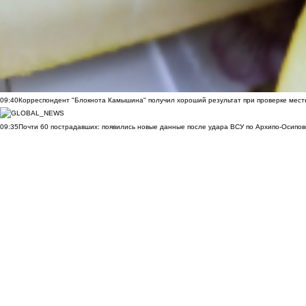
09:40
Корреспондент "Блокнота Камышина" получил хороший результат при проверке мест
09:35
Почти 60 пострадавших: появились новые данные после удара ВСУ по Архипо-Осипов