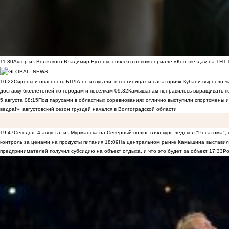
11:30
Актер из Волжского Владимир Бутенко снялся в новом сериале «Коп-звезда» на ТНТ
10:22
Сирены и опасность БПЛА не испугали: в гостиницах и санаториях Кубани выросло 
доставку бюллетеней по городам и поселкам
09:32
Камышанам понравилось выращивать п
5 августа
08:15
Под парусами в областных соревнованиях отлично выступили спортсмены 
ведра!»: августовский сезон груздей начался в Волгоградской области
19:47
Сегодня, 4 августа, из Мурманска на Северный полюс взял курс ледокол "Росатома",
контроль за ценами на продукты питания
18:09
На центральном рынке Камышина выставили
предпринимателей получил субсидию на объект отдыха, и что это будет за объект
17:33
Ро