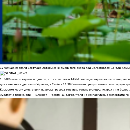
17:00
Куда пропали цветущие лотосы со знаменитого озера под Волгоградом
16:52
В Камы
16:50
Слышали взрывы и думали, что снова летят БПЛА: жильцы сгоревшей парковки расск
для нанесения ударов по Украине, - Reuters
13:38
Камышане предположили, что сорную трав
Крымском мосту ужесточили правила провоза топлива: только в спецканистрах и не более
умоляет о перемирии, - "Блокнот - Россия"
11:52
Родители не согласились с экспертами по