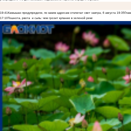
19:41
Камышан предупредили, по каким адресам отключат свет завтра, 6 августа
19:35
Глав
17:10
Тошнота, рвота и сыпь: чем грозит купание в зеленой реке