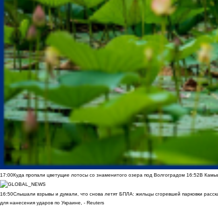
17:00
Куда пропали цветущие лотосы со знаменитого озера под Волгоградом
16:52
В Камы
16:50
Слышали взрывы и думали, что снова летят БПЛА: жильцы сгоревшей парковки расск
для нанесения ударов по Украине, - Reuters