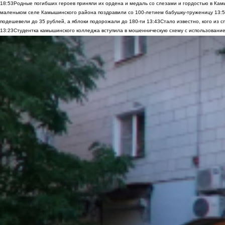
18:53
Родные погибших героев приняли их ордена и медаль со слезами и гордостью в Ка
маленьком селе Камышинского района поздравили со 100-летием бабушку-труженицу
13:
подешевели до 35 рублей, а яблоки подорожали до 180-ти
13:43
Стало известно, кого из
13:23
Студентка камышинского колледжа вступила в мошенническую схему с использование