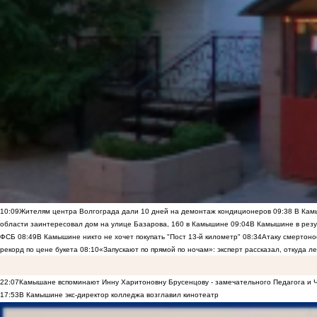
10:09
Жителям центра Волгограда дали 10 дней на демонтаж кондиционеров
09:38
В Камы
области заинтересовал дом на улице Базарова, 160 в Камышине
09:04
В Камышине в резу
ФСБ
08:49
В Камышине никто не хочет покупать "Пост 13-й километр"
08:34
Атаку смертоно
рекорд по цене букета
08:10
«Запускают по прямой по ночам»: эксперт рассказал, откуда 
22:07
Камышане вспоминают Инну Харитоновну Брусенцову - замечательного Педагога и 
17:53
В Камышине экс-директор колледжа возглавил кинотеатр