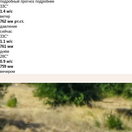
подробный прогноз
подробнее
33C°
1.4 м/с
ветер
762 мм рт.ст.
давление
сейчас
33C°
1.1 м/с
761 мм
днём
28C°
0.9 м/с
759 мм
вечером