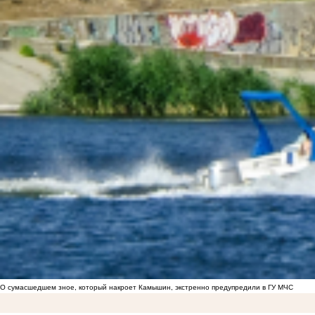
О сумасшедшем зное, который накроет Камышин, экстренно предупредили в ГУ МЧС