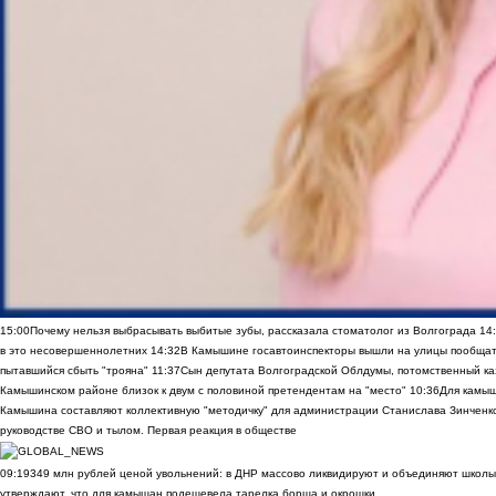
15:00
Почему нельзя выбрасывать выбитые зубы, рассказала стоматолог из Волгограда
14
в это несовершеннолетних
14:32
В Камышине госавтоинспекторы вышли на улицы пообщать
пытавшийся сбыть "трояна"
11:37
Сын депутата Волгоградской Облдумы, потомственный ка
Камышинском районе близок к двум с половиной претендентам на "место"
10:36
Для камы
Камышина составляют коллективную "методичку" для администрации Станислава Зинченко,
руководстве СВО и тылом. Первая реакция в обществе
09:19
349 млн рублей ценой увольнений: в ДНР массово ликвидируют и объединяют школы
утверждают, что для камышан подешевела тарелка борща и окрошки