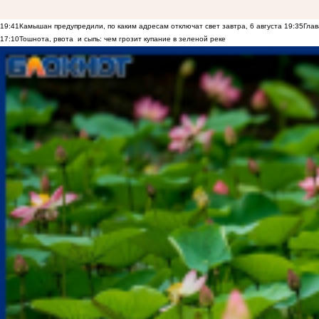
19:41
Камышан предупредили, по каким адресам отключат свет завтра, 6 августа
19:35
Глав
17:10
Тошнота, рвота и сыпь: чем грозит купание в зеленой реке