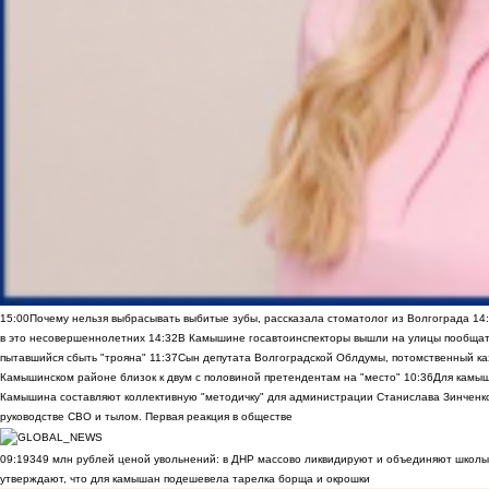
15:00
Почему нельзя выбрасывать выбитые зубы, рассказала стоматолог из Волгограда
14
в это несовершеннолетних
14:32
В Камышине госавтоинспекторы вышли на улицы пообщать
пытавшийся сбыть "трояна"
11:37
Сын депутата Волгоградской Облдумы, потомственный ка
Камышинском районе близок к двум с половиной претендентам на "место"
10:36
Для камы
Камышина составляют коллективную "методичку" для администрации Станислава Зинченко,
руководстве СВО и тылом. Первая реакция в обществе
09:19
349 млн рублей ценой увольнений: в ДНР массово ликвидируют и объединяют школы
утверждают, что для камышан подешевела тарелка борща и окрошки