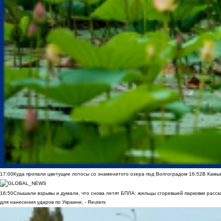
17:00
Куда пропали цветущие лотосы со знаменитого озера под Волгоградом
16:52
В Камы
16:50
Слышали взрывы и думали, что снова летят БПЛА: жильцы сгоревшей парковки расск
для нанесения ударов по Украине, - Reuters