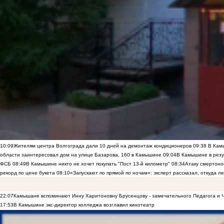
10:09
Жителям центра Волгограда дали 10 дней на демонтаж кондиционеров
09:38
В Камы
области заинтересовал дом на улице Базарова, 160 в Камышине
09:04
В Камышине в резу
ФСБ
08:49
В Камышине никто не хочет покупать "Пост 13-й километр"
08:34
Атаку смертоно
рекорд по цене букета
08:10
«Запускают по прямой по ночам»: эксперт рассказал, откуда 
22:07
Камышане вспоминают Инну Харитоновну Брусенцову - замечательного Педагога и 
17:53
В Камышине экс-директор колледжа возглавил кинотеатр