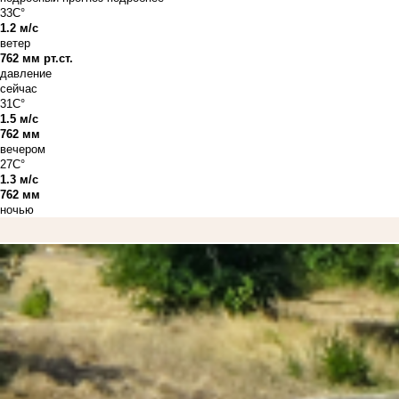
33C°
1.2 м/с
ветер
762 мм рт.ст.
давление
сейчас
31C°
1.5 м/с
762 мм
вечером
27C°
1.3 м/с
762 мм
ночью