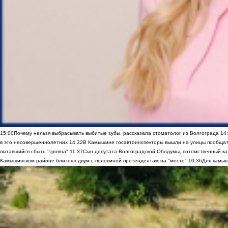
15:00
Почему нельзя выбрасывать выбитые зубы, рассказала стоматолог из Волгограда
14
в это несовершеннолетних
14:32
В Камышине госавтоинспекторы вышли на улицы пообщать
пытавшийся сбыть "трояна"
11:37
Сын депутата Волгоградской Облдумы, потомственный ка
Камышинском районе близок к двум с половиной претендентам на "место"
10:36
Для камыш