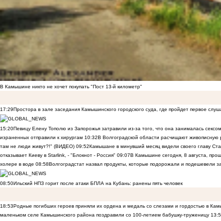
В Камышине никто не хочет покупать "Пост 13-й километр"
17:29
Простора в зале заседания Камышинского городского суда, где пройдет первое слуш
15:20
Певицу Елену Тополю из Запорожья затравили из-за того, что она занималась сексом
израненных отправили к хирургам
10:32
В Волгоградской области расчищают живописную р
там не люди живут?!" (ВИДЕО)
09:52
Камышане в минувший месяц видели своего главу Ста
отказывает Киеву в Starlink, - "Блокнот - Россия"
09:07
В Камышине сегодня, 8 августа, пр
холере в воде
08:58
Волгоградстат назвал продукты, которые подорожали и подешевели 
08:50
Ильский НПЗ горит после атаки БПЛА на Кубань: ранены пять человек
18:53
Родные погибших героев приняли их ордена и медаль со слезами и гордостью в Ка
маленьком селе Камышинского района поздравили со 100-летием бабушку-труженицу
13: