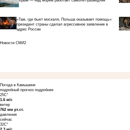
Крым — над морем работает самолет-разведчик
«Там, где бьют москаля, Польша оказывает помощь»:
президент страны сделал агрессивное заявление в
адрес России
Новости СМИ2
Погода в Камышине
подробный прогноз
подробнее
25C°
1.6 м/с
ветер
762 мм рт.ст.
давление
сейчас
32C°
2.3 м/с