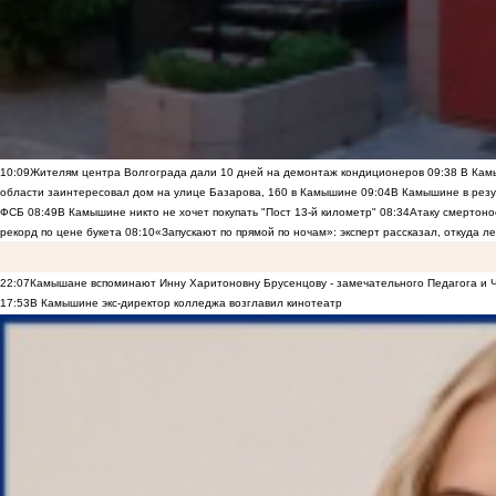
10:09
Жителям центра Волгограда дали 10 дней на демонтаж кондиционеров
09:38
В Камы
области заинтересовал дом на улице Базарова, 160 в Камышине
09:04
В Камышине в резу
ФСБ
08:49
В Камышине никто не хочет покупать "Пост 13-й километр"
08:34
Атаку смертоно
рекорд по цене букета
08:10
«Запускают по прямой по ночам»: эксперт рассказал, откуда 
22:07
Камышане вспоминают Инну Харитоновну Брусенцову - замечательного Педагога и 
17:53
В Камышине экс-директор колледжа возглавил кинотеатр