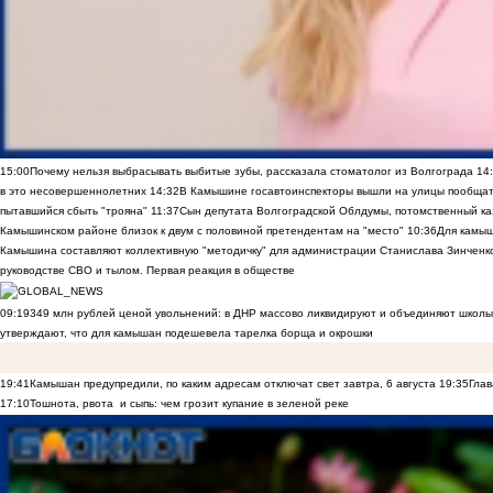
15:00
Почему нельзя выбрасывать выбитые зубы, рассказала стоматолог из Волгограда
14
в это несовершеннолетних
14:32
В Камышине госавтоинспекторы вышли на улицы пообщать
пытавшийся сбыть "трояна"
11:37
Сын депутата Волгоградской Облдумы, потомственный ка
Камышинском районе близок к двум с половиной претендентам на "место"
10:36
Для камы
Камышина составляют коллективную "методичку" для администрации Станислава Зинченко,
руководстве СВО и тылом. Первая реакция в обществе
09:19
349 млн рублей ценой увольнений: в ДНР массово ликвидируют и объединяют школы
утверждают, что для камышан подешевела тарелка борща и окрошки
19:41
Камышан предупредили, по каким адресам отключат свет завтра, 6 августа
19:35
Глав
17:10
Тошнота, рвота и сыпь: чем грозит купание в зеленой реке