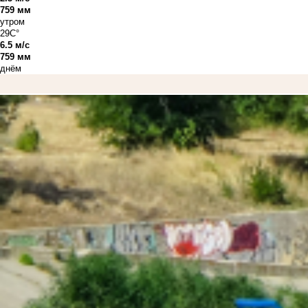
759 мм
утром
29C°
6.5 м/с
759 мм
днём