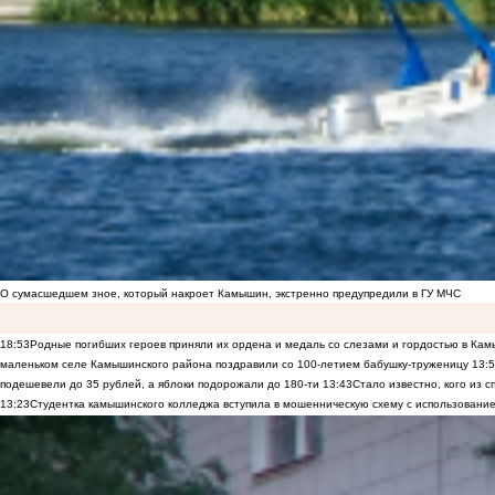
О сумасшедшем зное, который накроет Камышин, экстренно предупредили в ГУ МЧС
18:53
Родные погибших героев приняли их ордена и медаль со слезами и гордостью в Ка
маленьком селе Камышинского района поздравили со 100-летием бабушку-труженицу
13:
подешевели до 35 рублей, а яблоки подорожали до 180-ти
13:43
Стало известно, кого из
13:23
Студентка камышинского колледжа вступила в мошенническую схему с использование