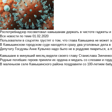
Роспотребнадзор посоветовал камышанам держать в чистоте гаджеты и 
Все новости по теме
01.02.2020
Пользователи в соцсетях грустят о том, что глава Камышина не может з
В Камышинском городском суде находятся сразу два уголовных дела в о
Депутату Госдумы Анне Кувычко надо было не в роддоме пиариться, а 
Камышане в минувший месяц видели своего главу Станислава Зинченко р
Родные погибших героев приняли их ордена и медаль со слезами и гор
В маленьком селе Камышинского района поздравили со 100-летием баб