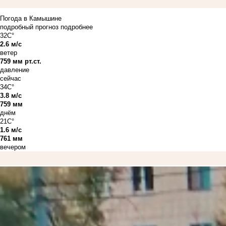
Погода в Камышине
подробный прогноз
подробнее
32C°
2.6 м/с
ветер
759 мм рт.ст.
давление
сейчас
34C°
3.8 м/с
759 мм
днём
21C°
1.6 м/с
761 мм
вечером