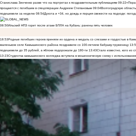
Станислава Зинченко разве что на портретах к поздравительным публикациям
09:22
«Пора 
прощаются с погибшим в спецоперации Андреем Степановым
09:04
Волгоградскую область
подешевели за неделю
08:54
Духота и +34, но дождь и порция свежести на подходе: погод
08:50
Ильский НПЗ горит после атаки БПЛА на Кубань: ранены пять человек
18:53
Родные погибших героев приняли их ордена и медаль со слезами и гордостью в Ка
маленьком селе Камышинского района поздравили со 100-летием бабушку-труженицу
13:
подешевели до 35 рублей, а яблоки подорожали до 180-ти
13:43
Стало известно, кого из
13:23
Студентка камышинского колледжа вступила в мошенническую схему с использование