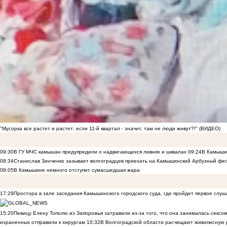
"Мусорка все растет и растет: если 11-й квартал - значит, там не люди живут?!" (ВИДЕО)
09:30
В ГУ МЧС камышан предупредили о надвигающихся ливнях и шквалах
09:24
В Камышин
08:34
Станислав Зинченко зазывает волгоградцев приехать на Камышинский Арбузный фес
08:05
В Камышине немного отступит сумасшедшая жара
17:29
Простора в зале заседания Камышинского городского суда, где пройдет первое слуш
15:20
Певицу Елену Тополю из Запорожья затравили из-за того, что она занималась сексом
израненных отправили к хирургам
10:32
В Волгоградской области расчищают живописную р