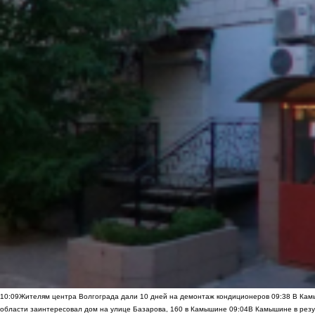
10:09
Жителям центра Волгограда дали 10 дней на демонтаж кондиционеров
09:38
В Камы
области заинтересовал дом на улице Базарова, 160 в Камышине
09:04
В Камышине в резу