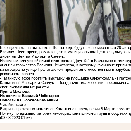
В конце марта на выставке в Волгограде будут экспонироваться 20 авт
Василия Чеботарева, работающего в муниципальном Центре культуры и 
директор Центра Маргарита Сенчук.
Напомним: минувшей зимой визитерами "Дружбы" в Камышине стали жур
оценили творчество Василия Чеботарева, к которому камышане привык
кинотеатра на улице Пролетарской, продвигая отечественные и зарубе
рекламного анонса.
- Планирую тоже посетить выставку на площадке банкет-холла «Платфо
Камышина" Маргарита Сенчук. - Всегда считала хорошим, профессионал
свои эксклюзивные работы.
Ирина Маслова
На снимке: Василий Чеботарев
Новости на Блoкнoт-Камышин
Читайте также:
Витрины цветочных магазинов Камышина в преддверии 8 Марта ломятся
Почему по администраторам некоторых камышинских групп в соцсетях да
(03.03.2020 01:56)