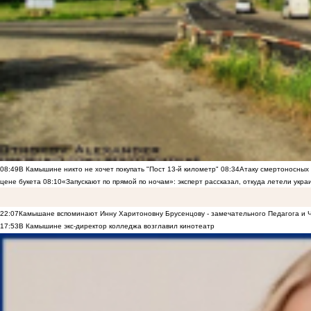
08:49
В Камышине никто не хочет покупать "Пост 13-й километр"
08:34
Атаку смертоносных
цене букета
08:10
«Запускают по прямой по ночам»: эксперт рассказал, откуда летели укр
22:07
Камышане вспоминают Инну Харитоновну Брусенцову - замечательного Педагога и 
17:53
В Камышине экс-директор колледжа возглавил кинотеатр