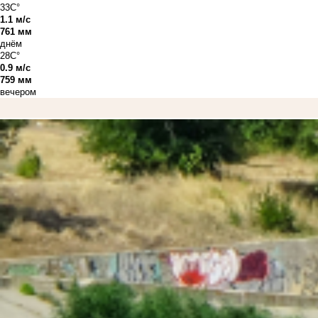
33C°
1.1 м/с
761 мм
днём
28C°
0.9 м/с
759 мм
вечером