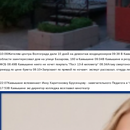
10:09
Жителям центра Волгограда дали 10 дней на демонтаж кондиционеров
09:38
В Камы
области заинтересовал дом на улице Базарова, 160 в Камышине
09:04
В Камышине в резу
ФСБ
08:49
В Камышине никто не хочет покупать "Пост 13-й километр"
08:34
Атаку смертоно
рекорд по цене букета
08:10
«Запускают по прямой по ночам»: эксперт рассказал, откуда 
22:07
Камышане вспоминают Инну Харитоновну Брусенцову - замечательного Педагога и 
17:53
В Камышине экс-директор колледжа возглавил кинотеатр