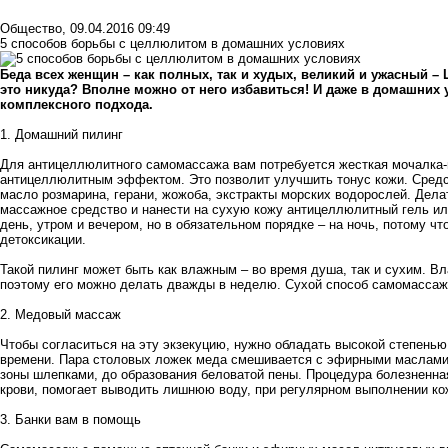
Общество
,
09.04.2016 09:49
5 способов борьбы с целлюлитом в домашних условиях
Беда всех женщин – как полных, так и худых, великий и ужасный – Ц
это никуда? Вполне можно от него избавиться! И даже в домашних ус
комплексного подхода.
1. Домашний пилинг
Для
антицеллюлитного
самомассажа вам потребуется жесткая мочалка-
антицеллюлитным эффектом. Это позволит улучшить тонус кожи. Средс
масло розмарина, герани, жожоба, экстракты морских водорослей. Дела
массажное средство и нанести на сухую кожу антицеллюлитный гель ил
день, утром и вечером, но в обязательном порядке – на ночь, потому ч
детоксикации.
Такой пилинг может быть как влажным – во время душа, так и сухим. В
поэтому его можно делать дважды в неделю. Сухой способ самомассаж
2. Медовый массаж
Чтобы согласиться на эту экзекуцию, нужно обладать высокой степенью
времени. Пара столовых ложек меда смешивается с эфирными маслами 
зоны шлепками, до образования беловатой пены. Процедура болезненна
крови, помогает выводить лишнюю воду, при регулярном выполнении ко
3. Банки вам в помощь