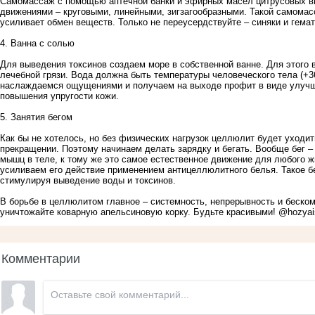
Самомассаж с помощью аптечной банки и эфирных масел цитрусовых в
движениями – круговыми, линейными, зигзагообразными. Такой самомас
усиливает обмен веществ. Только не переусердствуйте – синяки и гема
4. Ванна с солью
Для выведения токсинов создаем море в собственной ванне. Для этого в
лечебной грязи. Вода должна быть температуры человеческого тела (+36
наслаждаемся ощущениями и получаем на выходе профит в виде улучше
повышения упругости кожи.
5. Занятия бегом
Как бы не хотелось, но без физических нагрузок целлюлит будет уходи
прекращении. Поэтому начинаем делать зарядку и бегать. Вообще бег 
мышц в теле, к тому же это самое естественное движение для любого 
усиливаем его действие применением антицеллюлитного белья. Такое б
стимулируя выведение воды и токсинов.
В борьбе в целлюлитом главное – системность, непрерывность и беском
уничтожайте коварную апельсиновую корку. Будьте красивыми! @hozyai
Комментарии