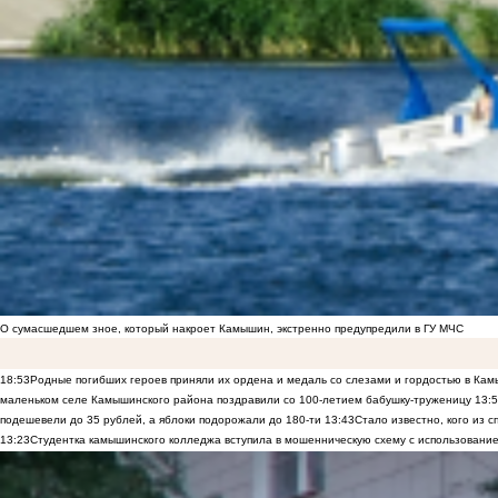
О сумасшедшем зное, который накроет Камышин, экстренно предупредили в ГУ МЧС
18:53
Родные погибших героев приняли их ордена и медаль со слезами и гордостью в Ка
маленьком селе Камышинского района поздравили со 100-летием бабушку-труженицу
13:
подешевели до 35 рублей, а яблоки подорожали до 180-ти
13:43
Стало известно, кого из
13:23
Студентка камышинского колледжа вступила в мошенническую схему с использование