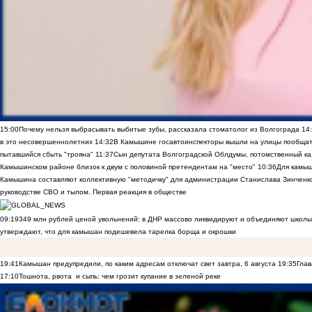
15:00
Почему нельзя выбрасывать выбитые зубы, рассказала стоматолог из Волгограда
14
в это несовершеннолетних
14:32
В Камышине госавтоинспекторы вышли на улицы пообщать
пытавшийся сбыть "трояна"
11:37
Сын депутата Волгоградской Облдумы, потомственный ка
Камышинском районе близок к двум с половиной претендентам на "место"
10:36
Для камы
Камышина составляют коллективную "методичку" для администрации Станислава Зинченко,
руководстве СВО и тылом. Первая реакция в обществе
09:19
349 млн рублей ценой увольнений: в ДНР массово ликвидируют и объединяют школы
утверждают, что для камышан подешевела тарелка борща и окрошки
19:41
Камышан предупредили, по каким адресам отключат свет завтра, 6 августа
19:35
Глав
17:10
Тошнота, рвота и сыпь: чем грозит купание в зеленой реке