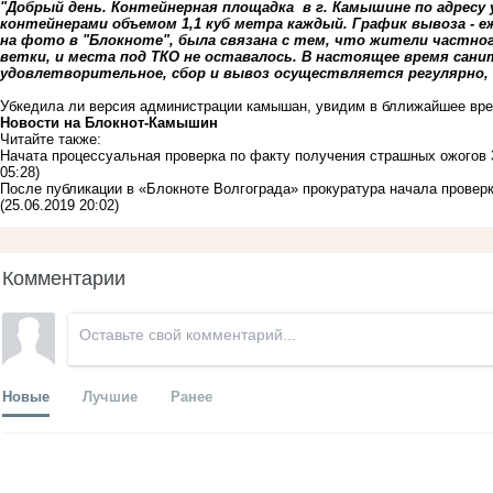
"Добрый день. Контейнерная площадка в г. Камышине по адресу 
контейнерами объемом 1,1 куб метра каждый. График вывоза - еж
на фото в "Блокноте", была связана с тем, что жители частног
ветки, и места под ТКО не оставалось. В настоящее время сан
удовлетворительное, сбор и вывоз осуществляется регулярно, 
Убкедила ли версия администрации камышан, увидим в бллижайшее вр
Новости на Блoкнoт-Камышин
Читайте также:
Начата процессуальная проверка по факту получения страшных ожогов
05:28)
После публикации в «Блокноте Волгограда» прокуратура начала проверк
(25.06.2019 20:02)
Комментарии
Новые
Лучшие
Ранее