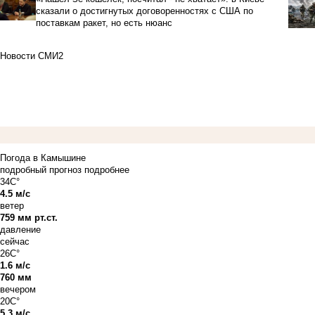
сказали о достигнутых договоренностях с США по
поставкам ракет, но есть нюанс
Новости СМИ2
Погода в Камышине
подробный прогноз
подробнее
34C°
4.5 м/с
ветер
759 мм рт.ст.
давление
сейчас
26C°
1.6 м/с
760 мм
вечером
20C°
5.3 м/с