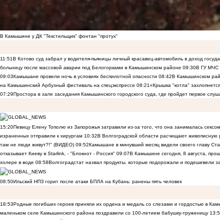
В Камышине у ДК "Текстильщик" фонтан "протух"
11:51
В Котово суд забрал у водителя-пьяницы личный красавец-автомобиль в доход госуд
больницу после массовой аварии под Белогорками в Камышинском районе
09:30
В ГУ МЧС
09:03
Камышане провели ночь в условиях беспилотной опасности
08:42
В Камышинском райо
на Камышинский Арбузный фестиваль на спецэкспрессе
08:21
«Крышка "котла" захлопнетс
07:29
Простора в зале заседания Камышинского городского суда, где пройдет первое слуш
15:20
Певицу Елену Тополю из Запорожья затравили из-за того, что она занималась сексом
израненных отправили к хирургам
10:32
В Волгоградской области расчищают живописную р
там не люди живут?!" (ВИДЕО)
09:52
Камышане в минувший месяц видели своего главу Ста
отказывает Киеву в Starlink, - "Блокнот - Россия"
09:07
В Камышине сегодня, 8 августа, пр
холере в воде
08:58
Волгоградстат назвал продукты, которые подорожали и подешевели 
08:50
Ильский НПЗ горит после атаки БПЛА на Кубань: ранены пять человек
18:53
Родные погибших героев приняли их ордена и медаль со слезами и гордостью в Ка
маленьком селе Камышинского района поздравили со 100-летием бабушку-труженицу
13: