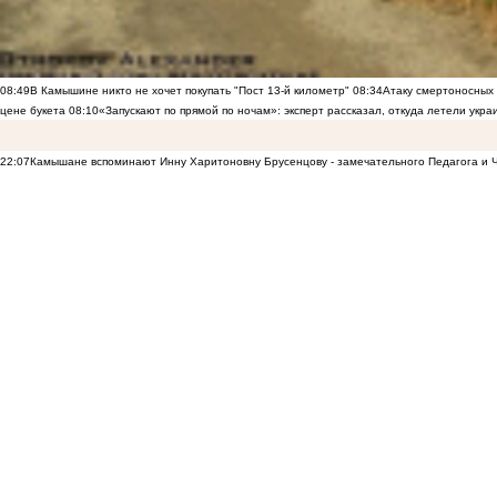
08:49
В Камышине никто не хочет покупать "Пост 13-й километр"
08:34
Атаку смертоносных
цене букета
08:10
«Запускают по прямой по ночам»: эксперт рассказал, откуда летели укр
22:07
Камышане вспоминают Инну Харитоновну Брусенцову - замечательного Педагога и 