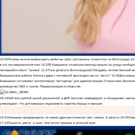
15:00
Почему нельзя выбрасывать выбитые зубы, рассказала стоматолог из Волгограда
14
в это несовершеннолетних
14:32
В Камышине госавтоинспекторы вышли на улицы пообщать
пытавшийся сбыть "трояна"
11:37
Сын депутата Волгоградской Облдумы, потомственный ка
Камышинском районе близок к двум с половиной претендентам на "место"
10:36
Для камы
Камышина составляют коллективную "методичку" для администрации Станислава Зинченко,
руководстве СВО и тылом. Первая реакция в обществе
09:19
349 млн рублей ценой увольнений: в ДНР массово ликвидируют и объединяют школы
утверждают, что для камышан подешевела тарелка борща и окрошки
19:41
Камышан предупредили, по каким адресам отключат свет завтра, 6 августа
19:35
Глав
17:10
Тошнота, рвота и сыпь: чем грозит купание в зеленой реке