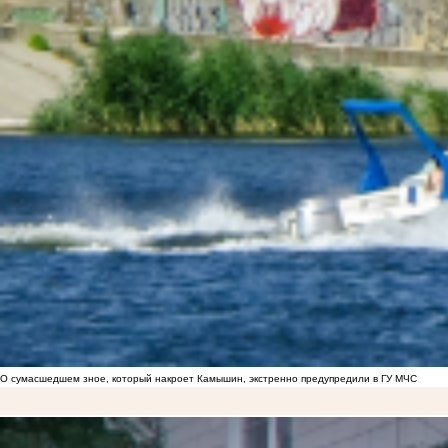
О сумасшедшем зное, который накроет Камышин, экстренно предупредили в ГУ МЧС