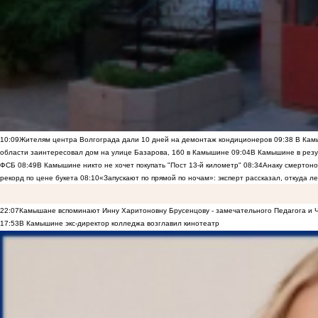
10:09
Жителям центра Волгограда дали 10 дней на демонтаж кондиционеров
09:38
В Камы
области заинтересовал дом на улице Базарова, 160 в Камышине
09:04
В Камышине в резу
ФСБ
08:49
В Камышине никто не хочет покупать "Пост 13-й километр"
08:34
Анаку смертоно
рекорд по цене букета
08:10
«Запускают по прямой по ночам»: эксперт рассказал, откуда 
22:07
Камышане вспоминают Инну Харитоновну Брусенцову - замечательного Педагога и 
17:53
В Камышине экс-директор колледжа возглавил кинотеатр