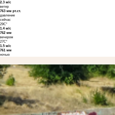
2.3 м/с
ветер
763 мм рт.ст.
давление
сейчас
29C°
1.4 м/с
762 мм
вечером
27C°
1.5 м/с
761 мм
ночью