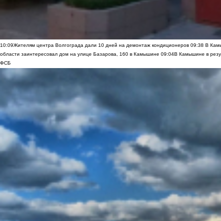
10:09
Жителям центра Волгограда дали 10 дней на демонтаж кондиционеров
09:38
В Камы
области заинтересовал дом на улице Базарова, 160 в Камышине
09:04
В Камышине в резу
ФСБ