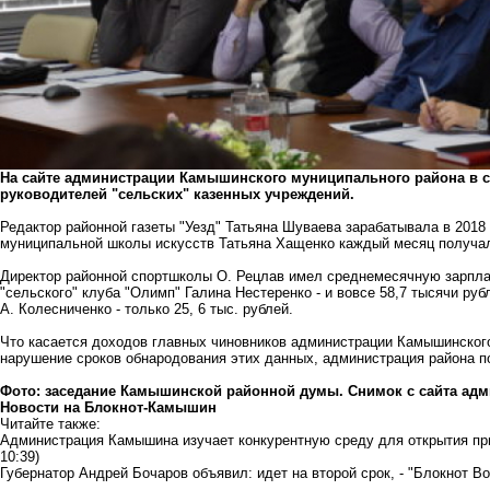
На сайте администрации Камышинского муниципального района в 
руководителей "сельских" казенных учреждений.
Редактор районной газеты "Уезд" Татьяна Шуваева зарабатывала в 2018
муниципальной школы искусств Татьяна Хащенко каждый месяц получал
Директор районной спортшколы О. Рецлав имел среднемесячную зарплат
"сельского" клуба "Олимп" Галина Нестеренко - и вовсе 58,7 тысячи ру
А. Колесниченко - только 25, 6 тыс. рублей.
Что касается доходов главных чиновников администрации Камышинского
нарушение сроков обнародования этих данных, администрация района п
Фото: заседание Камышинской районной думы. Снимок с сайта ад
Новости на Блoкнoт-Камышин
Читайте также:
Администрация Камышина изучает конкурентную среду для открытия п
10:39)
Губернатор Андрей Бочаров объявил: идет на второй срок, - "Блокнот В