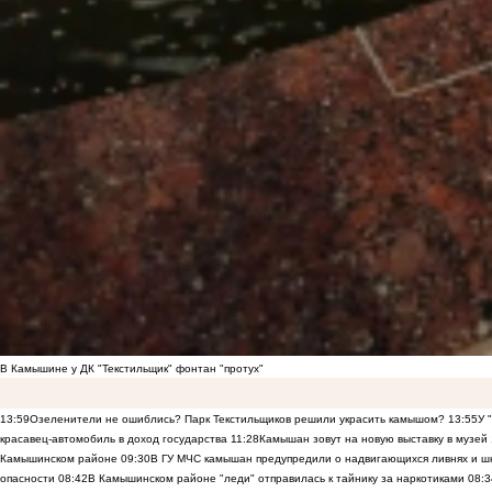
В Камышине у ДК "Текстильщик" фонтан "протух"
13:59
Озеленители не ошиблись? Парк Текстильщиков решили украсить камышом?
13:55
У 
красавец-автомобиль в доход государства
11:28
Камышан зовут на новую выставку в музей
Камышинском районе
09:30
В ГУ МЧС камышан предупредили о надвигающихся ливнях и ш
опасности
08:42
В Камышинском районе "леди" отправилась к тайнику за наркотиками
08:3