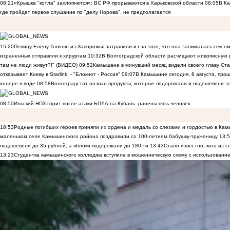
08:21
«Крышка "котла" захлопнется»: ВС РФ прорываются в Харьковской области
08:05
В К
где пройдет первое слушание по "делу Норова", не предполагается
15:20
Певицу Елену Тополю из Запорожья затравили из-за того, что она занималась сексом
израненных отправили к хирургам
10:32
В Волгоградской области расчищают живописную р
там не люди живут?!" (ВИДЕО)
09:52
Камышане в минувший месяц видели своего главу Ста
отказывает Киеву в Starlink, - "Блокнот - Россия"
09:07
В Камышине сегодня, 8 августа, пр
холере в воде
08:58
Волгоградстат назвал продукты, которые подорожали и подешевели 
08:50
Ильский НПЗ горит после атаки БПЛА на Кубань: ранены пять человек
18:53
Родные погибших героев приняли их ордена и медаль со слезами и гордостью в Ка
маленьком селе Камышинского района поздравили со 100-летием бабушку-труженицу
13:
подешевели до 35 рублей, а яблоки подорожали до 180-ти
13:43
Стало известно, кого из
13:23
Студентка камышинского колледжа вступила в мошенническую схему с использование