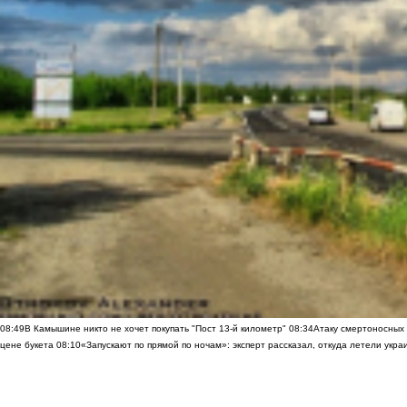
08:49
В Камышине никто не хочет покупать "Пост 13-й километр"
08:34
Атаку смертоносных
цене букета
08:10
«Запускают по прямой по ночам»: эксперт рассказал, откуда летели укр